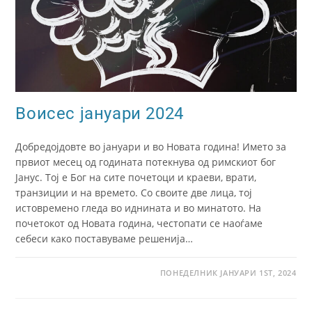
Воисес јануари 2024
Добредојдовте во јануари и во Новата година! Името за
првиот месец од годината потекнува од римскиот бог
Јанус. Тој е Бог на сите почетоци и краеви, врати,
транзиции и на времето. Со своите две лица, тој
истовремено гледа во иднината и во минатото. На
почетокот од Новата година, честопати се наоѓаме
себеси како поставуваме решенија…
ПОНЕДЕЛНИК ЈАНУАРИ 1ST, 2024