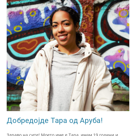
Добредојде Тара од Аруба!
Здраво на сите! Моето име е Тара, имам 19 години и