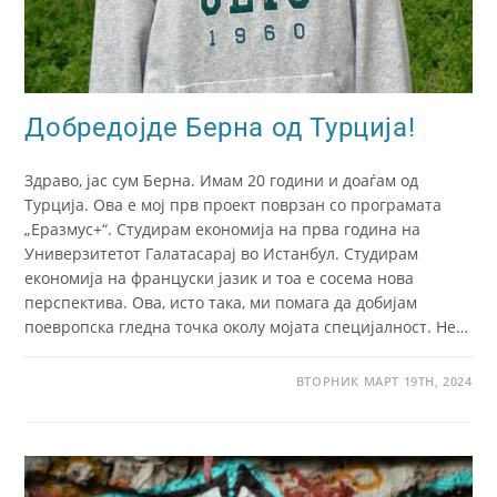
Добредојде Берна од Турција!
Здраво, јас сум Берна. Имам 20 години и доаѓам од
Турција. Ова е мој прв проект поврзан со програмата
„Еразмус+“. Студирам економија на прва година на
Универзитетот Галатасарај во Истанбул. Студирам
економија на француски јазик и тоа е сосема нова
перспектива. Ова, исто така, ми помага да добијам
поевропска гледна точка околу мојата специјалност. Не…
ВТОРНИК МАРТ 19TH, 2024