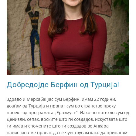
Добредојде Берфин од Турција!
Здраво и Мерхаба! Јас сум Берфин, имам 22 години,
доаѓам од Турција и првпат сум во странство преку
проект од програмата „Еразмус+“. Иако по потекло сум од
Денизли, сепак, врските што ги создадов, искуствата што
ги имав и спомените што ги создадов во Анкара
навистина ме прават да се чувствувам како да припаѓам