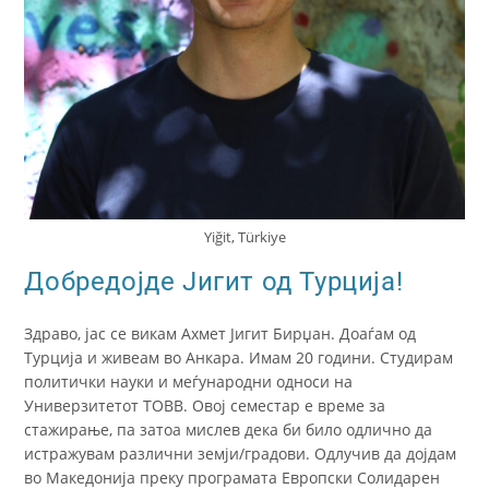
Yiğit, Türkiye
Добредојде Јигит од Турција!
Здраво, јас се викам Ахмет Јигит Бирџан. Доаѓам од
Турција и живеам во Анкара. Имам 20 години. Студирам
политички науки и меѓународни односи на
Универзитетот TOBB. Овој семестар е време за
стажирање, па затоа мислев дека би било одлично да
истражувам различни земји/градови. Одлучив да дојдам
во Македонија преку програмата Европски Солидарен