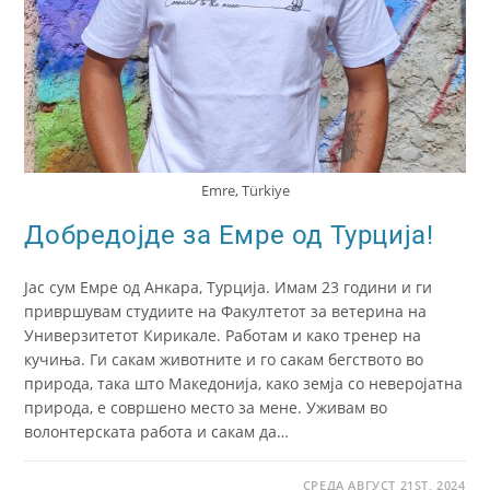
Emre, Türkiye
Добредојде за Емре од Турција!
Јас сум Емре од Анкара, Турција. Имам 23 години и ги
привршувам студиите на Факултетот за ветерина на
Универзитетот Кирикале. Работам и како тренер на
кучиња. Ги сакам животните и го сакам бегството во
природа, така што Македонија, како земја со неверојатна
природа, е совршено место за мене. Уживам во
волонтерската работа и сакам да…
СРЕДА АВГУСТ 21ST, 2024