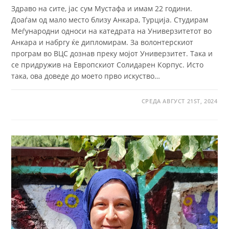
Здраво на сите, јас сум Мустафа и имам 22 години.
Доаѓам од мало место близу Анкара, Турција. Студирам
Меѓународни односи на катедрата на Универзитетот во
Анкара и набргу ќе дипломирам. За волонтерскиот
програм во ВЦС дознав преку мојот Универзитет. Така и
се придружив на Европскиот Солидарен Корпус. Исто
така, ова доведе до моето прво искуство…
СРЕДА АВГУСТ 21ST, 2024