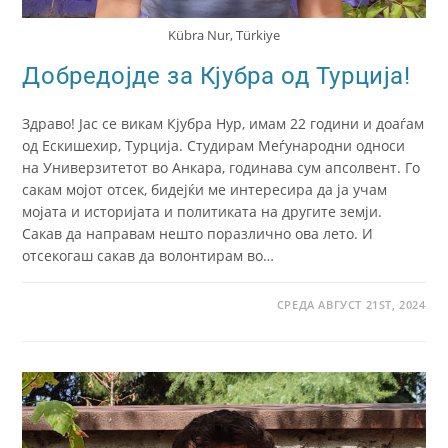
Kübra Nur, Türkiye
Добредојде за Кјубра од Турција!
Здраво! Јас се викам Кјубра Нур, имам 22 години и доаѓам
од Ескишехир, Турција. Студирам Меѓународни односи
на Универзитетот во Анкара, годинава сум апсолвент. Го
сакам мојот отсек, бидејќи ме интересира да ја учам
мојата и историјата и политиката на другите земји.
Сакав да направам нешто поразлично ова лето. И
отсекогаш сакав да волонтирам во…
СРЕДА АВГУСТ 21ST, 2024