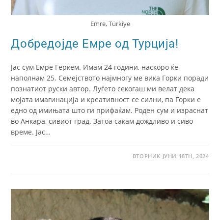
Emre, Türkiye
Добредојде Емре од Турција!
Јас сум Емре Геркем. Имам 24 години, наскоро ќе
наполнам 25. Семејството најмногу ме вика Горки поради
познатиот руски автор. Луѓето секогаш ми велат дека
мојата имагинација и креативност се силни, па Горки е
едно од имињата што ги прифаќам. Роден сум и израснат
во Анкара, сивиот град. Затоа сакам дождливо и сиво
време. Јас…
ВТОРНИК ЈУНИ 18TH, 2024