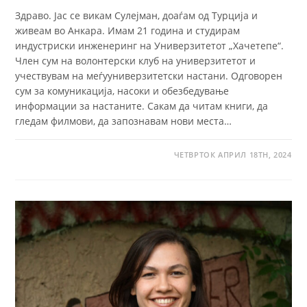
Здраво. Јас се викам Сулејман, доаѓам од Турција и
живеам во Анкара. Имам 21 година и студирам
индустриски инженеринг на Универзитетот „Хачетепе“.
Член сум на волонтерски клуб на универзитетот и
учествувам на меѓууниверзитетски настани. Одговорен
сум за комуникација, насоки и обезбедување
информации за настаните. Сакам да читам книги, да
гледам филмови, да запознавам нови места…
ЧЕТВРТОК АПРИЛ 18TH, 2024