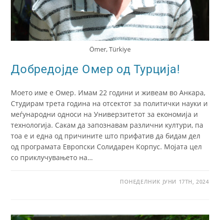
Ömer, Türkiye
Добредојде Омер од Турција!
Моето име е Омер. Имам 22 години и живеам во Анкара,
Студирам трета година на отсектот за политички науки и
меѓународни односи на Универзитетот за економија и
технологија. Сакам да запознавам различни култури, па
тоа е и една од причините што прифатив да бидам дел
од програмата Европски Солидарен Корпус. Мојата цел
со приклучувањето на…
ПОНЕДЕЛНИК ЈУНИ 17TH, 2024