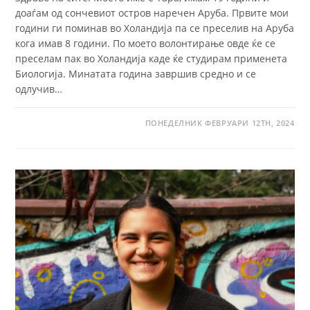
доаѓам од сончевиот остров наречен Аруба. Првите мои
години ги поминав во Холандија па се преселив на Аруба
кога имав 8 години. По моето волонтирање овде ќе се
преселам пак во Холандија каде ќе студирам применета
Биологија. Минатата година завршив средно и се
одлучив…
ПОНЕДЕЛНИК ФЕВРУАРИ 12TH, 2024