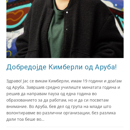
Добредојде Кимберли од Аруба!
Здраво! Јас се викам Кимберли, имам 19 години и доаѓам
од Аруба. Завршив средно училиште минатата година и
решив да направам пауза од една година во
образованието за да работам, но и да си посветам
внимание. Во Аруба, бев дел од група на млади што
волонтиравме во различни организации, без разлика
дали тоа беше во…