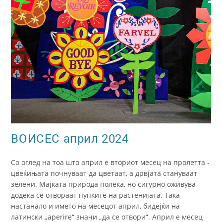
ВОИСЕС април 2024
Со оглед на тоа што април е вториот месец на пролетта -
цвеќињата почнуваат да цветаат, а дрвјата стануваат
зелени. Мајката природа полека, но сигурно оживува
додека се отвораат пупките на растенијата. Така
настанало и името на месецот април, бидејќи на
латински „aperire“ значи „да се отвори“. Април е месец