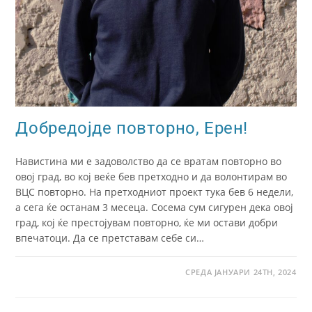
Добредојде повторно, Ерен!
Навистина ми е задоволство да се вратам повторно во
овој град, во кој веќе бев претходно и да волонтирам во
ВЦС повторно. На претходниот проект тука бев 6 недели,
а сега ќе останам 3 месеца. Сосема сум сигурен дека овој
град, кој ќе престојувам повторно, ќе ми остави добри
впечатоци. Да се претставам себе си…
СРЕДА ЈАНУАРИ 24TH, 2024