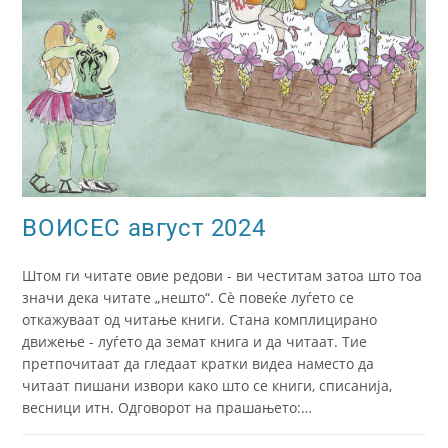
ВОИСЕС август 2024
Штом ги читате овие редови - ви честитам затоа што тоа
значи дека читате „нешто“. Сè повеќе луѓето се
откажуваат од читање книги. Стана комплицирано
движење - луѓето да земат книга и да читаат. Тие
претпочитаат да гледаат кратки видеа наместо да
читаат пишани извори како што се книги, списанија,
весници итн. Одговорот на прашањето:…