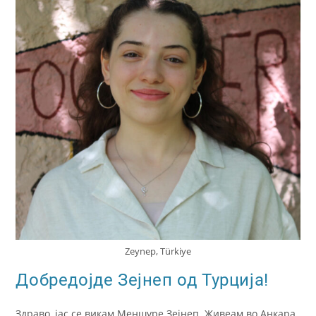
Zeynep, Türkiye
Добредојде Зејнеп од Турција!
Здраво, јас се викам Меншуре Зејнеп. Живеам во Анкара,