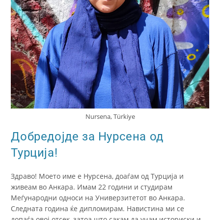
Nursena, Türkiye
Добредојде за Нурсена од
Турција!
Здраво! Моето име е Нурсена, доаѓам од Турција и
живеам во Анкара. Имам 22 години и студирам
Меѓународни односи на Универзитетот во Анкара.
Следната година ќе дипломирам. Навистина ми се
допаѓа овој отсек, затоа што сакам да учам историски и