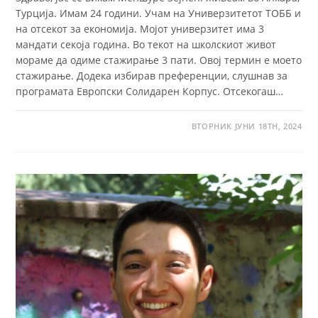
Турција. Имам 24 години. Учам на Универзитетот ТОББ и
на отсекот за економија. Мојот универзитет има 3
мандати секоја година. Во текот на школскиот живот
мораме да одиме стажирање 3 пати. Овој термин е моето
стажирање. Додека избирав преференции, слушнав за
програмата Европски Солидарен Корпус. Отсекогаш…
ВТОРНИК ЈУНИ 18TH, 2024