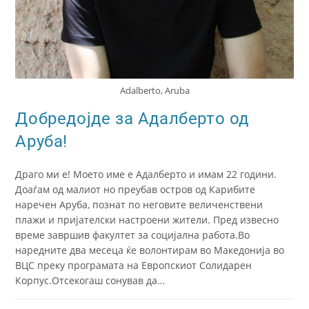
Adalberto, Aruba
Добредојде за Адалберто од
Аруба!
Драго ми е! Моето име е Адалберто и имам 22 години.
Доаѓам од малиот но преубав остров од Карибите
наречен Аруба, познат по неговите величенствени
плажи и пријателски настроени жители. Пред извесно
време завршив факултет за социјална работа.Во
наредните два месеца ќе волонтирам во Македонија во
ВЦС преку програмата на Европскиот Солидарен
Корпус.Отсекогаш сонував да…