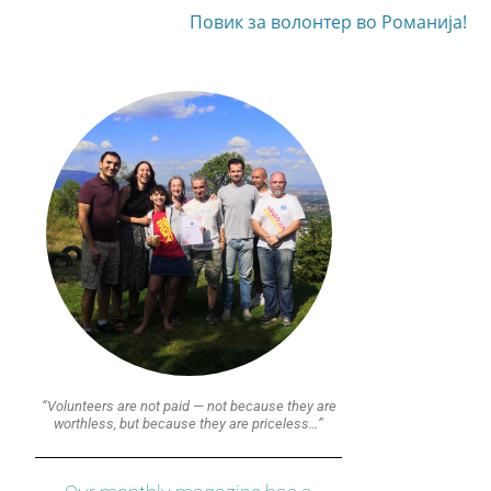
Повик за волонтер во Романија!
“Volunteers are not paid — not because they are
worthless, but because they are priceless…”