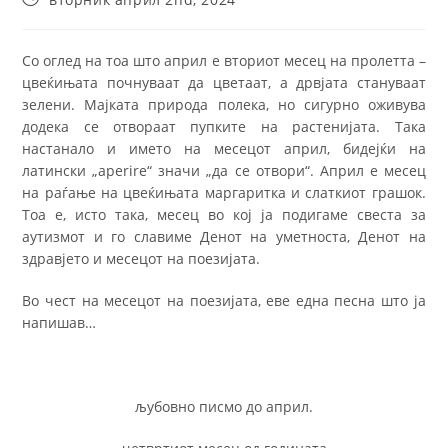
Со оглед на тоа што април е вториот месец на пролетта –
цвеќињата почнуваат да цветаат, а дрвјата стануваат
зелени. Мајката природа полека, но сигурно оживува
додека се отвораат пупките на растенијата. Така
настанало и името на месецот април, бидејќи на
латински „aperire“ значи „да се отвори“. Април е месец
на раѓање на цвеќињата маргаритка и слаткиот грашок.
Тоа е, исто така, месец во кој ја подигаме свеста за
аутизмот и го славиме Денот на уметноста, Денот на
здравјето и месецот на поезијата.
Во чест на месецот на поезијата, еве една песна што ја
напишав…
љубовно писмо до април.