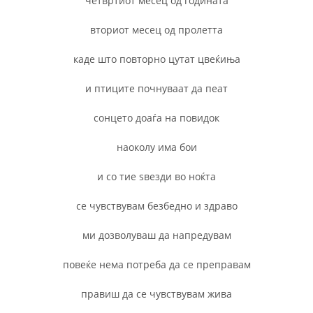
четвртиот месец од годината
вториот месец од пролетта
каде што повторно цутат цвеќиња
и птиците почнуваат да пеат
сонцето доаѓа на повидок
наоколу има бои
и со тие ѕвезди во ноќта
се чувствувам безбедно и здраво
ми дозволуваш да напредувам
повеќе нема потреба да се преправам
правиш да се чувствувам жива