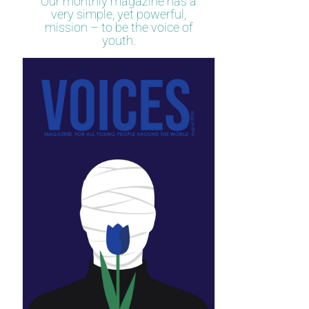
Our monthly magazine has a
very simple, yet powerful,
mission – to be the voice of
youth.