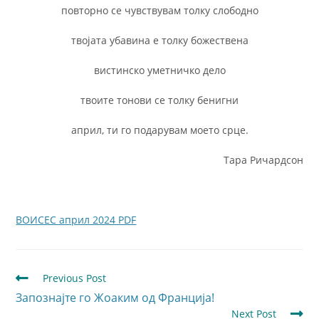
повторно се чувствувам толку слободно
твојата убавина е толку божествена
вистинско уметничко дело
твоите тонови се толку бенигни
април, ти го подарувам моето срце.
Тара Ричардсон
ВОИСЕС април 2024 PDF
Previous Post
Запознајте го Жоаким од Франција!
Next Post