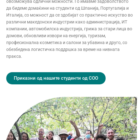
овозможува одлични можности. Го имавме задоволството
да бидеме домаќини на студенти од Шпанија, Португалија и
Италија, со можност да се здобијат со практично искуство во
различни македонски индустрии како администрација, ИТ
компании, автомобилска индустрија, грижа за стари лица во
домови, обновливи извори на енергија, туризам,
професионална козметика и салони за убавина и друго, со
обезбедена логистичка поддршка за време на нивната
пракса.
Приказни од нашите студенти од СОО