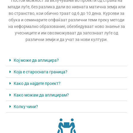
Постои можност за вклучување во проекти од страна на
млади луѓе, без разлика дали во нивната матична земја или
во странство, кои обично траат од 6 до 10 дена. Курсеви за
обука и семинарите опфаќаат различни теми преку методи
на неформално образование, обезбедуваат ново знаење за
учесниците и им овозможуваат да запознаат луѓе од
различни земји и да учат за нови култури.
Кој може да аплицира?
Која е старосната граница?
Како да најдете проект?
Како можам да аплицирам?
Колку чини?