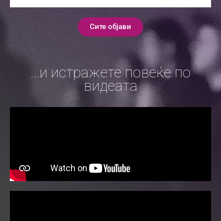
Сите објави
...и истражете повеќе по
видеата