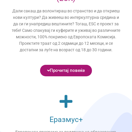
Дали сакаш да волонтираш во странство и да откриеш
нови култури? Да живееш во интеркултурна средина и
да си ги унапредиш вештините? Тогаш, ESC е проект за
тебе! Само спакувај ги куферите и уживај во различните
можности, 100% покриено од Европската Комисија.
Проектите траат од 2 седмици до 12 месеци, и се
достапни за луѓе на возраст од 18 до 30 години.
Прочитај повеќе
Еразмус+