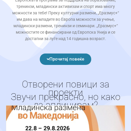
Европската програма за поддршка на образование,
тренинзи, младински активизам и спорт има многу
можности за тебе! Преку културни размени, „Еразмус+“
им дава на младите во Европа можности за учење,
младински размени, тренинзи и семинари. „Еразмус+“
можностите се финансирани од Европска Унија и се
достапни за луѓе над 14 годишна возраст.
Прочитај повеќе
Отворени повици за
проекти
Звучи прекрасно, но како
да аплицирам?