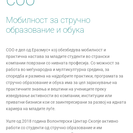
СОО
Мобилност за стручно
образование и обука
СОО е дел од Еразмус+ кој обезбедува мобилност и
практична настава за младите студенти во странски
компании поврзани со нивната професија. Со можност за
работа во меѓународна и мултикултурна средина, за
споредба и размена на најдобрите практики, програмата за
стручно образование и обука има за цел зајакнување на
практичните знаења и вештини на учениците преку
изведување активности во компании, институции или
приватни бизниси кои се заинтересирани за развој на идната
кариера на младите луѓе.
Уште од 2018 година Волонтерски Центар Скопје активно
работи со студенти од стручно образование и им