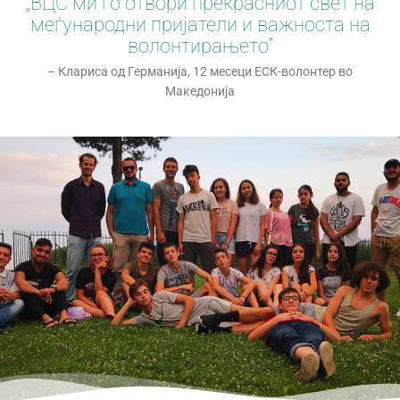
„ВЦС ми го отвори прекрасниот свет на
меѓународни пријатели и важноста на
волонтирањето“
– Клариса од Германија, 12 месеци ЕСК-волонтер во
Македонија