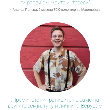
ги развијам моите интереси“
– Ања од Полска, 9 месеци ЕСК-волонтер во Македонија
„Преминете ги границите не само на
другите земји, туку и личните. Верувам