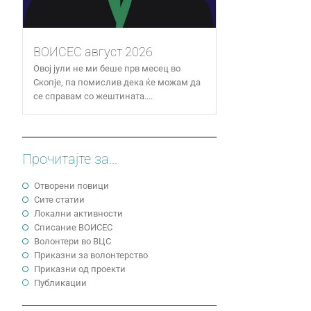
ВОИСЕС август 2026
Овој јули не ми беше прв месец во
Скопје, па помислив дека ќе можам да
се справам со жештината....
Прочитајте за...
Отворени повици
Сите статии
Локални активности
Cписание ВОИСЕС
Волонтери во ВЦС
Приказни за волонтерство
Приказни од проекти
Публикации