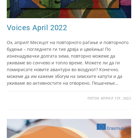
Voices April 2022
Ох, април! Месецот на повторното раѓање и повторното
будење – погледнете ги тие дрвја и цвеќиња! По
изненадувачки долгата зима, повторно можеме да
уживаме во сончево и топло време. Можете ли да ги
помирисате новите авантури во воздухот? Конечно,
можеме да им кажеме збогум на зимските капути и да
уживаме во активностите на отворено. Пешачење…
ПЕТОК АПРИЛ 1ST, 2022