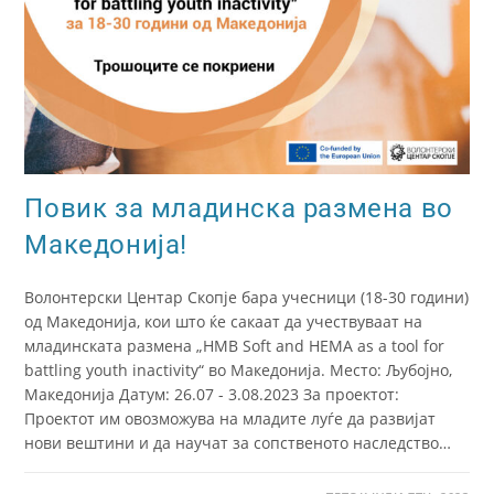
Повик за младинска размена во
Македонија!
Волонтерски Центар Скопје бара учесници (18-30 години)
од Македонија, кои што ќе сакаат да учествуваат на
младинската размена „HMB Soft and HEMA as a tool for
battling youth inactivity“ во Македонија. Место: Љубојно,
Македонија Датум: 26.07 - 3.08.2023 За проектот:
Проектот им овозможува на младите луѓе да развијат
нови вештини и да научат за сопственото наследство…