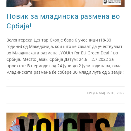
Повик за младинска размена во
Србија!
Волонтерски Центар Скопје бара 6 учесници (18-30
години) од Македонија, кои што ќе сакаат да учествуваат
во Младинската размена „YOUth for EU Green Deal!“ во
Србија. Место: Jазак, Србија Датум: 24.6 – 2.7.2022 За
проектот: В периодот од 24 јуни до 2 јули годинава, оваа
младинската размена ќе собере 30 млади луѓе од 5 земји:
…
СРЕДА МАЈ 25TH, 2022