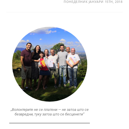
ПОНЕДЕЛНИК ЈАНУАРИ 15TH, 2018
„Волонтерите не се платени — не затоа што се
безвредни, туку затоа што се бесценети“