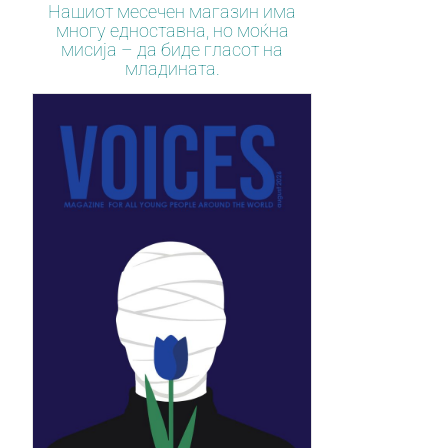
Нашиот месечен магазин има
многу едноставна, но моќна
мисија – да биде гласот на
младината.