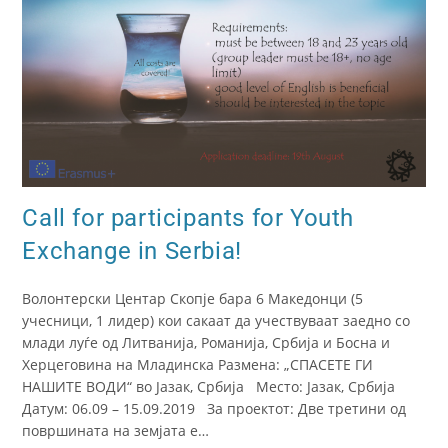
Call for participants for Youth
Exchange in Serbia!
Волонтерски Центар Скопје бара 6 Македонци (5
учесници, 1 лидер) кои сакаат да учествуваат заедно со
млади луѓе од Литванија, Романија, Србија и Босна и
Херцеговина на Младинска Размена: „СПАСЕТЕ ГИ
НАШИТЕ ВОДИ“ во Јазак, Србија Место: Јазак, Србија
Датум: 06.09 – 15.09.2019 За проектот: Две третини од
површината на земјата е…