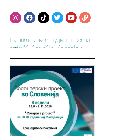
Нашиот поткаст нуди интересни
содржини за сите низ светот.