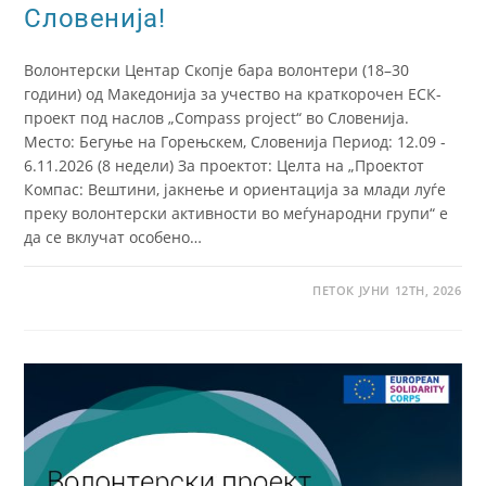
Словенија!
Волонтерски Центар Скопје бара волонтери (18–30
години) од Македонија за учество на краткорочен ЕСК-
проект под наслов „Compass project“ во Словенија.
Место: Бегуње на Горењскем, Словенија Период: 12.09 -
6.11.2026 (8 недели) За проектот: Целта на „Проектот
Компас: Вештини, јакнење и ориентација за млади луѓе
преку волонтерски активности во меѓународни групи“ е
да се вклучат особено…
ПЕТОК ЈУНИ 12TH, 2026