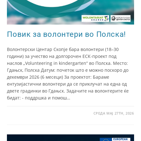
Повик за волонтери во Полска!
Волонтерски Центар Скопје бара волонтери (18–30
години) за учество на долгорочен ЕСК-проект под
наслов „Volunteering in kindergarten“ во Полска. Место:
Гдањск, Полска Датум: почеток што е можно поскоро до
декември 2026 (6 месеци) За проектот: Бараме
ентузијастични волонтери да се приклучат на една од
двете градинки во Гдањск. Задачите на волонтерите ќе
бидат: - поддршка и помош…
СРЕДА МАЈ 27TH, 2026