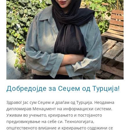
Добредојде за Сеџем од Турција!
Здраво! Јас сум Сеџем и доаѓам од Турција. Неодамна
дипломирав Менаџмент на информациски системи.
Уживам во учењето, креирањето и постојаното
предизвикување на себе си. Технологијата,
општественото влијание и креирањето содржини се