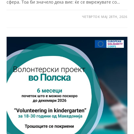
сфера. Тоа би значело дека вие: ќе се вмрежувате со…
ЧЕТВРТОК МАЈ 28TH, 2026