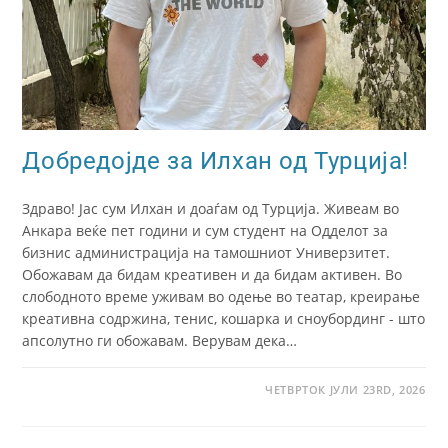
Добредојде за Илхан од Турција!
Здраво! Јас сум Илхан и доаѓам од Турција. Живеам во
Анкара веќе пет години и сум студент на Одделот за
бизнис администрација на тамошниот Универзитет.
Обожавам да бидам креативен и да бидам активен. Во
слободното време уживам во одење во театар, креирање
креативна содржина, тенис, кошарка и сноубординг - што
апсолутно ги обожавам. Верувам дека…
ЧЕТВРТОК ЈУЛИ 23RD, 2026