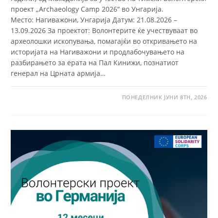
проект „Archaeology Camp 2026“ во Унгарија.
Место: Нагиважони, Унгарија Датум: 21.08.2026 –
13.09.2026 За проектот: Волонтерите ќе учествуваат во
археолошки ископувања, помагајќи во откривањето на
историјата на Нагиважони и продлабочувањето на
разбирањето за ерата на Пал Кинижи, познатиот
генерал на Црната армија…
ПОНЕДЕЛНИК ЈУНИ 8TH, 2026