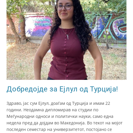
Добредојде за Ејлул од Турција!
Здраво, јас сум Ејлул, доаѓам од Турција и имам 22
години. Неодамна дипломирав на студии по
Меѓународни односи и политички науки, само една
недела пред да дојдам во Македонија. Во текот на мојот
последен семестар на универзитетот, постојано се