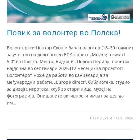
Повик за волонтер во Полска!
Волонтерски Центар Скопје бара волонтер (18–30 години)
за учество на долгорочен ЕСК-проект „Moving forward
5.0“ во Полска. Место: Бидгошч, Полска Период: почеток:
најдоцна во септември 2026 (12 месеци) За проектот:
Волонтерот може да работи во канцеларија за
меѓународни работи, „Europe direct”, библиотека, студио
за дизајн, игротека, клуб за стари лица, музеј на
фотографија. Опишаните активности имаат за цел да
им…
ПЕТОК ЈУНИ 12TH, 2026