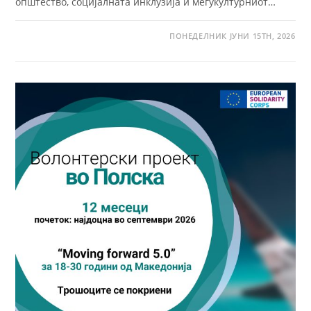
општество, социјалната инклузија и меѓукултурниот…
ПОНЕДЕЛНИК ЈУНИ 15TH, 2026