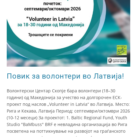
Повик за волонтери во Латвија!
Волонтерски Центар Скопје бара волонтери (18–30
години) од Македонија за учество на долгорочен ЕСК-
проект под наслов „Volunteer in Latvia“ во Латвија. Место:
Рига и Кекава, Латвија Период: септември/октомври 2026
(10-12 месеци) За проектот: 1. Baltic Regional Fund, Youth
Studio "BaMbuss" BRF е невладина организација во Рига
посветена на поттикнување на развојот на граѓанското