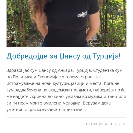
Добредојде за Џансу од Турција!
Здраво! Јас сум Џансу од Анкара, Турција. Студентка сум
по Политика и Економија со голема страст за
истражување на нови култури, јазици и места. Кога не
сум задлабочена во академски предмети, најверојатно ќе
ме најдете скриена во кино, уживам во музика и танц или
си ги пеам моите омилени мелодии. Верувам дека
уметноста, раскажувањето приказни…
ПЕТОК ЈУЛИ 31ST, 2026