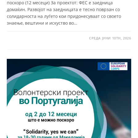
поскоро (12 месеци) За проектот: ФЕС е заедница
домаќин. Развојот на заедницата е тесно поврзан со
солидарноста на луѓето кои придонесуваат со своето
знаење, вештини и искуство во…
СРЕДА ЈУНИ 10TH, 2026