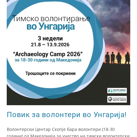
Повик за волонтери во Унгарија!
Волонтерски Центар Скопје бара волонтери (18-30
години) од Македонија за учество на тимски волонтерски