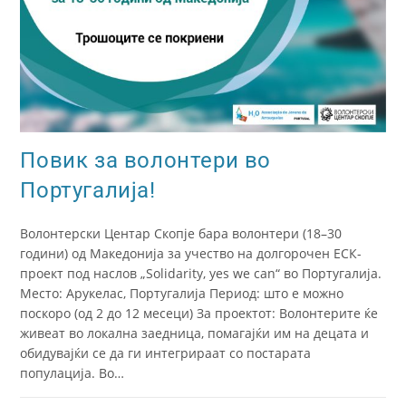
Повик за волонтери во
Португалија!
Волонтерски Центар Скопје бара волонтери (18–30
години) од Македонија за учество на долгорочен ЕСК-
проект под наслов „Solidarity, yes we can“ во Португалија.
Место: Арукелас, Португалија Период: што е можно
поскоро (од 2 до 12 месеци) За проектот: Волонтерите ќе
живеат во локална заедница, помагајќи им на децата и
обидувајќи се да ги интегрираат со постарата
популација. Во…