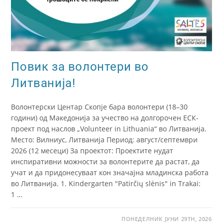
Повик за волонтери во
Литванија!
Волонтерски Центар Скопје бара волонтери (18–30
години) од Македонија за учество на долгорочен ЕСК-
проект под наслов „Volunteer in Lithuania“ во Литванија.
Место: Вилниус, Литванија Период: август/септември
2026 (12 месеци) За проектот: Проектите нудат
инспиративни можности за волонтерите да растат, да
учат и да придонесуваат кон значајна младинска работа
во Литванија. 1. Kindergarten "Patirčių slėnis" in Trakai:
1 …
ПОНЕДЕЛНИК ЈУНИ 29TH, 2026