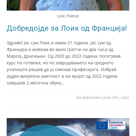
Loïc, France
Добредојде за Лоик од Франција!
Здраво! Јас сум Лоик и имам 21 година. Јас сум од
Франција и живеам во мало гратче на два часа од
Марсеј, Драгињан. Од 2020 до 2022 година, посетував
курс по готвење, но по завршувањето на средното
училиште решив да ја сменам професијата. Избрав
аудио-визуелна уметност и на крајот од 2022 година
завршив 2-месечна обука…
ПОНЕДЕЛНИК ЈУНИ 8TH, 2026