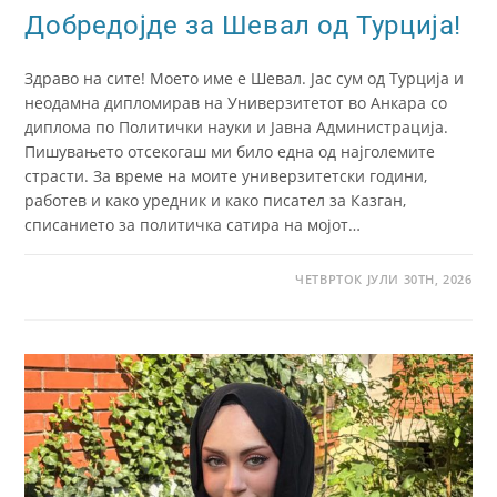
Добредојде за Шевал од Турција!
Здраво на сите! Моето име е Шевал. Јас сум од Турција и
неодамна дипломирав на Универзитетот во Анкара со
диплома по Политички науки и Јавна Администрација.
Пишувањето отсекогаш ми било една од најголемите
страсти. За време на моите универзитетски години,
работев и како уредник и како писател за Казган,
списанието за политичка сатира на мојот…
ЧЕТВРТОК ЈУЛИ 30TH, 2026