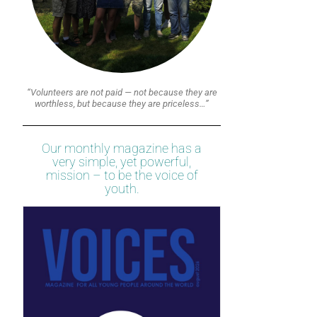
“Volunteers are not paid — not because they are
worthless, but because they are priceless…”
Our monthly magazine has a
very simple, yet powerful,
mission – to be the voice of
youth.