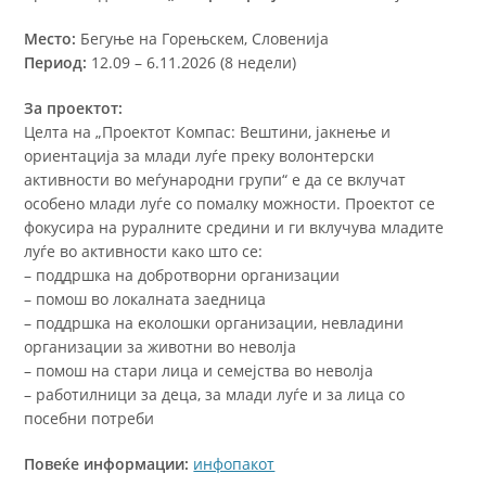
Место:
Бегуње на Горењскем, Словенија
Период:
12.09 – 6.11.2026 (8 недели)
За проектот:
Целта на „Проектот Компас: Вештини, јакнење и
ориентација за млади луѓе преку волонтерски
активности во меѓународни групи“ е да се вклучат
особено млади луѓе со помалку можности.
Проектот се
фокусира на руралните средини и ги вклучува младите
луѓе во активности како што се:
– поддршка на добротворни организации
– помош во локалната заедница
– поддршка на еколошки организации, невладини
организации за животни во неволја
– помош на стари лица и семејства во неволја
– работилници за деца, за млади луѓе и за лица со
посебни потреби
Повеќе информации:
инфопакот