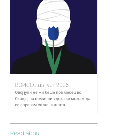
ВОИСЕС август 2026
Овој јули не ми беше прв месец во
Скопје, па помислив дека ќе можам да
се справам со жештината....
Read about...