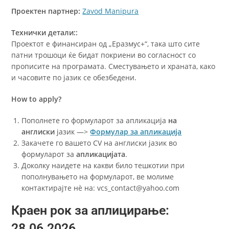
Проектен партнер:
Zavod Manipura
Технички детали::
Проектот е финансиран од „Еразмус+“, така што сите
патни трошоци ќе бидат покриени во согласност со
прописите на програмата. Сместувањето и храната, како
и часовите по јазик се обезбедени.
How to apply?
Пополнете го формуларот за апликација
на
англиски
јазик —>
Формулар за апликација
Закачете го вашето CV на англиски јазик во
формуларот за
апликацијата
.
Доколку наидете на какви било тешкотии при
пополнувањето на формуларот, ве молиме
контактирајте нè на: vcs_contact@yahoo.com
Краен рок за аплицирање:
28.06.2026