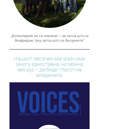
„Волонтерите не се платени — не затоа што се
безвредни, туку затоа што се бесценети“
Нашиот месечен магазин има
многу едноставна, но моќна
мисија – да биде гласот на
младината.