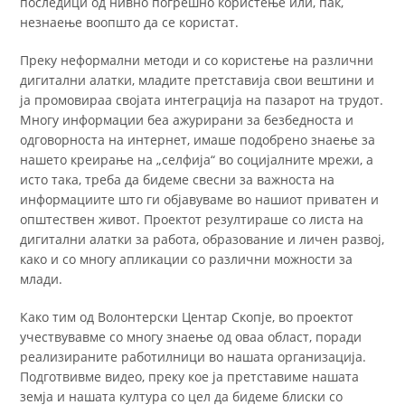
последици од нивно погрешно користење или, пак,
незнаење воопшто да се користат.
Преку неформални методи и со користење на различни
дигитални алатки, младите претставија свои вештини и
ја промовираа својата интеграција на пазарот на трудот.
Многу информации беа ажурирани за безбедноста и
одговорноста на интернет, имаше подобрено знаење за
нашето креирање на „селфија“ во социјалните мрежи, а
исто така, треба да бидеме свесни за важноста на
информациите што ги објавуваме во нашиот приватен и
општествен живот. Проектот резултираше со листа на
дигитални алатки за работа, образование и личен развој,
како и со многу апликации со различни можности за
млади.
Како тим од Волонтерски Центар Скопје, во проектот
учествувавме со многу знаење од оваа област, поради
реализираните работилници во нашата организација.
Подготвивме видео, преку кое ја претставиме нашата
земја и нашата култура со цел да бидеме блиски со