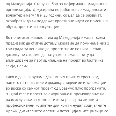
од Македонија. Станува збор за неформална младинска
организација, фокусирана во работата со младинските
волонтери меѓу 18 и 25 години, со цел да се развијат,
охрабрат и да ги поддржат креативни идеи со помош на
обуки, проекти и консултации.
Во почетокот, нашиот тим од Македонија имаше голем
предизвик да стигне дотаму, моравме да поминеме низ 3
три града за конечно да пристигнеме во Рига. Сепак,
доколку не сакавме да патуваме, немаше ниту да
аплицираме за партиципација на проект во балтичка
земја, нели?
Како и да е, веруваме дека многу поинтетересно од
нашето патешествие е доколку споделиме информации
во врска со самиот проект од Еразмус плус програмата.
“Digital me” e проект за ажурирање и промовирање на
размислување за можностите за развој на лични и
професионални компетенции кои ги нудат социјалните
мрежи, дигиталните алатки и потенцијалните ризици со