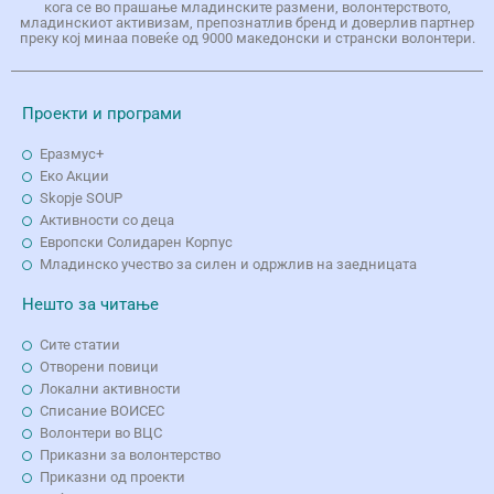
кога се во прашање младинските размени, волонтерството,
младинскиот активизам, препознатлив бренд и доверлив партнер
преку кој минаа повеќе од 9000 македонски и странски волонтери.
Проекти и програми
Еразмус+
Еко Aкции
Skopje SOUP
Активности со деца
Европски Солидарен Корпус
Младинско учество за силен и одржлив на заедницата
Нешто за читање
Сите статии
Отворени повици
Локални активности
Списание ВОИСЕС
Волонтери во ВЦС
Приказни за волонтерство
Приказни од проекти