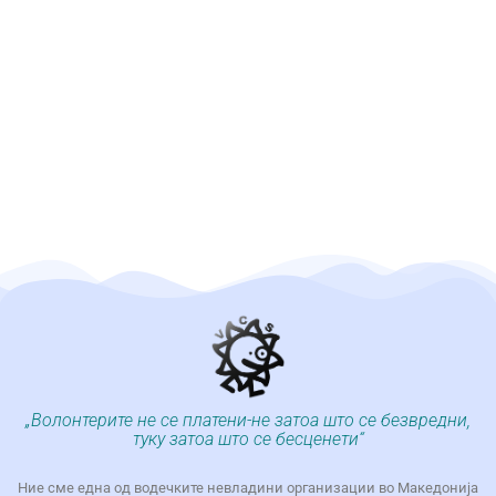
„Волонтерите не се платени-не затоа што се безвредни,
туку затоа што се бесценети“
Ние сме една од водечките невладини организации во Македонија