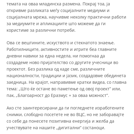
темата на оваа младинска размена. Покрај тоа, ја
откривме разликата меѓу социјалните медиуми и
социјалната мрежа, научивме неколку практични работи
за медиумите и апликациите што можеме да ги
користиме за различни потреби.
Ова се вештините, искуството и стекнатото знаење.
Работилниците, активностите и игрите беа главните
дневни навики за една недела, ни помогнаа да
создадеме ново пријателство со другите учесници во
проектот. Без разлика од каде сме, различните
националности, традиции и јазик, создадовме обединета
заедница. На крајот, направивме кратки видеа, со главна
тема: „Што ќе остане во паметење од овој проект” или,
пак, „Благоарност до Еразмус + за оваа можност”.
Ако сте заинтересирани да ги погледнете изработените
снимки, слободно посетете не во ВЦС, но не заборавајте
со себе да понесете позитивна енергија и желба да
учествувате на нашите „дигитални“ состаноци.