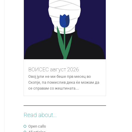
ВОИСЕС август 2026
Овој јули не ми беше прв месец во
Скопје, па помислив дека ќе можам да
се справам со жештината....
Read about...
Open calls