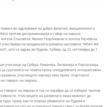
ој помага во одржување на добро физичко, емоционално и
орбата против дискриминација и говор на омраза.
, Ангела Спасовска, Филип Ѓеорѓиевски и Ангела Рајчевска,
је учествуваа на младинската размена насловена “When We
ort”, што се одржа во Рудник, Србија, од 22 септември до 1
ше учесници од Србија, Романија, Литванија и Португалија.
ќи ја суштината на темата преку секојдневните интерактивни
 размена, учесниците научија како преку спортските
на говорот на омраза.
а говорот на омраза и тоа ги охрабри да се изборат против
активности. Учесниците на размената имаа можност да
 тури, преку кои ги открија убавините на Рудник и
активности што ќе ја покренат јавната свест за борба против