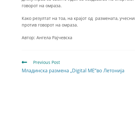
говорот на омраза.
Како резултат на тоа, на крајот од размената, учесн
против говорот на омраза.
Автор: Ангела Рајчевска
Previous Post
Младинска размена „Digital ME“во Летонија