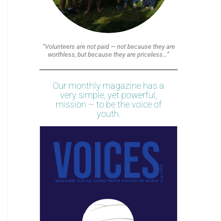
“Volunteers are not paid — not because they are
worthless, but because they are priceless…”
Our monthly magazine has a
very simple, yet powerful,
mission – to be the voice of
youth.