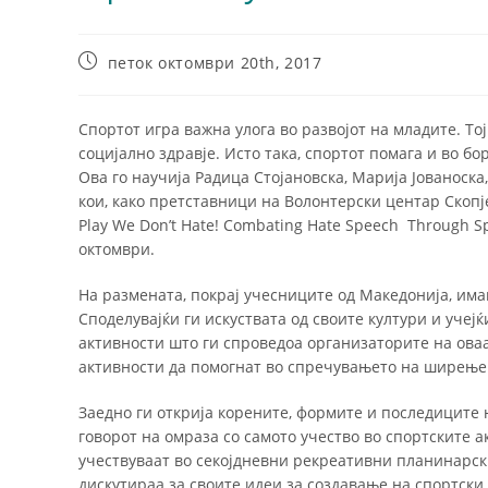
петок октомври 20th, 2017
Спортот игра важна улога во развојот на младите. Т
социјално здравје. Исто така, спортот помага и во б
Ова го научија Радица Стојановска, Марија Јованоска
кои, како претставници на Волонтерски центар Скоп
Play We Don’t Hate! Combating Hate Speech Through Sp
октомври.
На размената, покрај учесниците од Македонија, има
Споделувајќи ги искуствата од своите култури и учеј
активности што ги спроведоа организаторите на оваа
активности да помогнат во спречувањето на ширење 
Заедно ги открија корените, формите и последиците н
говорот на омраза со самото учество во спортските 
учествуваат во секојдневни рекреативни планинарски
дискутираа за своите идеи за создавање на спортски 