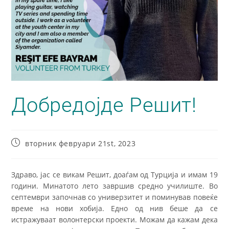
Добредојде Решит!
вторник февруари 21st, 2023
Здраво, јас се викам Решит, доаѓам од Турција и имам 19
години. Минатото лето завршив средно училиште. Во
септември започнав со универзитет и поминував повеќе
време на нови хобија. Едно од нив беше да се
истражуваат волонтерски проекти. Можам да кажам дека