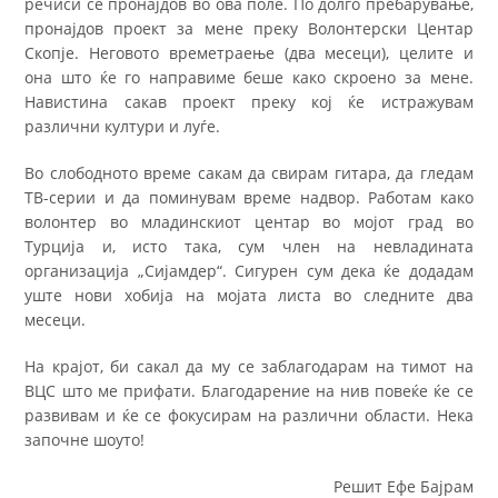
речиси се пронајдов во ова поле. По долго пребарување,
пронајдов проект за мене преку Волонтерски Центар
Скопје. Неговото времетраење (два месеци), целите и
она што ќе го направиме беше како скроено за мене.
Навистина сакав проект преку кој ќе истражувам
различни култури и луѓе.
Во слободното време сакам да свирам гитара, да гледам
ТВ-серии и да поминувам време надвор. Работам како
волонтер во младинскиот центар во мојот град во
Турција и, исто така, сум член на невладината
организација „Сијамдер“. Сигурен сум дека ќе додадам
уште нови хобија на мојата листа во следните два
месеци.
На крајот, би сакал да му се заблагодарам на тимот на
ВЦС што ме прифати. Благодарение на нив повеќе ќе се
развивам и ќе се фокусирам на различни области. Нека
започне шоуто!
Решит Ефе Бајрам