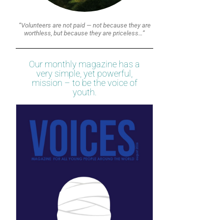
“Volunteers are not paid — not because they are
worthless, but because they are priceless…”
Our monthly magazine has a
very simple, yet powerful,
mission – to be the voice of
youth.