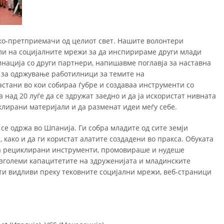
еко-претприемачи од целиот свет. Нашите волонтери
ли на социјалните мрежи за да инспирираме други млади
динација со други партнери, напишавме поглавја за наставна
и за одржување работилници за темите на
тани во кои собираа ѓубре и создаваа инструменти со
 над 20 луѓе да се здружат заедно и да ја искористат нивната
клирани материјали и да разменат идеи меѓу себе.
е одржа во Шпанија. Ги собра младите од сите земји
, како и да ги користат алатите создадени во пракса. Обуката
 за рециклирани инструменти, промовираше и нудеше
зголеми капацитетите на здруженијата и младинските
ти видливи преку тековните социјални мрежи, веб-страници