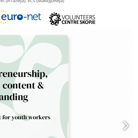
net (Италија), VCS (Македонија)