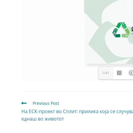
1/41
Previous Post
На ЕСК-проект во Сплит: прилика која се случув
еднаш во животот