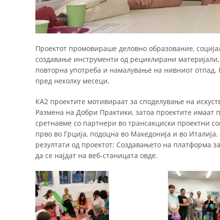
Проектот промовираше деловно образование, соција
создавање инструменти од рециклирани материјали, 
повторна употреба и намалување на нивниот отпад.
пред неколку месеци.
КА2 проектите мотивираат за споделување на искуст
Размена на Добри Практики, затоа проектите имаат п
сретнавме со партнери во трансакциски проектни со
прво во Грција, подоцна во Македонија и во Италија
резултати од проектот: Создавањето на платформа з
да се најдат на веб-станицата овде.