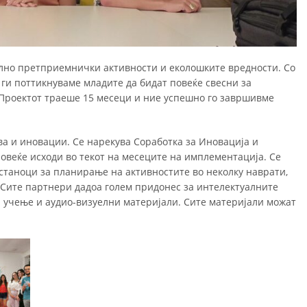
лно претприемнички активности и еколошките вредности. Со
ги поттикнуваме младите да бидат повеќе свесни за
 Проектот траеше 15 месеци и ние успешно го завршивме
ва и иновации. Се нарекува Соработка за Иновација и
овеќе исходи во текот на месеците на имплементација. Се
станоци за планирање на активностите во неколку наврати,
. Сите партнери дадоа голем придонес за интелектуалните
а учење и аудио-визуелни материјали. Сите материјали можат