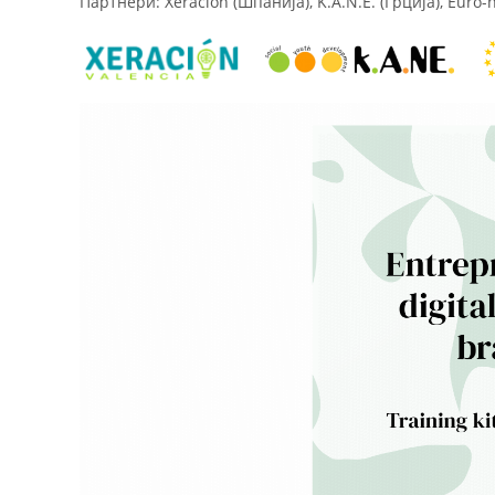
Партнери: Xeracion (Шпанија), K.A.N.E. (Грција), Euro-