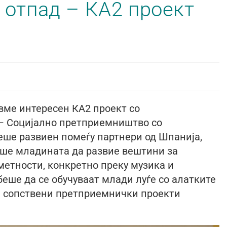
 отпад – КА2 проект
вме интересен КА2 проект со
 – Социјално претприемништво со
еше развиен помеѓу партнери од Шпанија,
беше младината да развие вештини за
метности, конкретно преку музика и
еше да се обучуваат млади луѓе со алатките
те сопствени претприемнички проекти