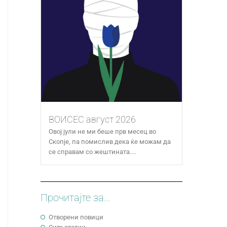
ВОИСЕС август 2026
Овој јули не ми беше прв месец во
Скопје, па помислив дека ќе можам да
се справам со жештината....
Прочитајте за...
Отворени повици