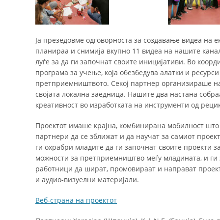
Ја презедовме одговорноста за создавање видеа на 
планираа и снимија вкупно 11 видеа на нашите кана
луѓе за да ги започнат своите иницијативи. Во коор
програма за учење, која обезбедува алатки и ресурс
претприемништвото. Секој партнер организираше нас
својата локална заедница. Нашите два настана собраа
креативност во изработката на инструменти од реци
Проектот имаше крајна, комбинирана мобилност што с
партнери да се зближат и да научат за самиот проект
ги охрабри младите да ги започнат своите проекти
можности за претприемништво меѓу младината, и ги 
работници да шират, промовираат и направат проек
и аудио-визуелни материјали.
Веб-страна на проектот