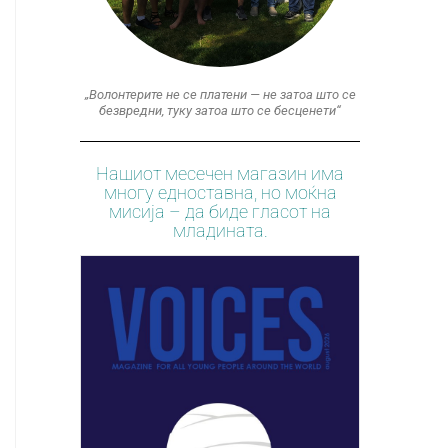
„Волонтерите не се платени — не затоа што се
безвредни, туку затоа што се бесценети“
Нашиот месечен магазин има
многу едноставна, но моќна
мисија – да биде гласот на
младината.