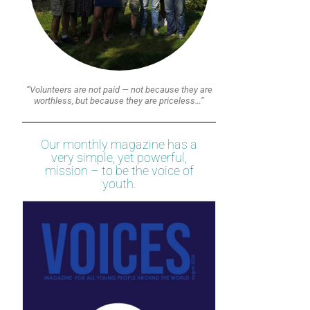
“Volunteers are not paid — not because they are
worthless, but because they are priceless…”
Our monthly magazine has a
very simple, yet powerful,
mission – to be the voice of
youth.