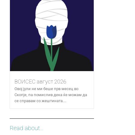
ВОИСЕС август 2026
Овој јули не ми беше прв месец во
Скопје, па помислив дека ќе можам да
се справам со жештината....
Read about...