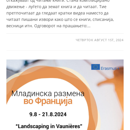
откажуваат од читање книги. Стана комплицирано
движење - луѓето да земат книга и да читаат. Тие
претпочитаат да гледаат кратки видеа наместо да
читаат пишани извори како што се книги, списанија,
весници итн. Одговорот на прашањето:…
ЧЕТВРТОК АВГУСТ 1ST, 2024