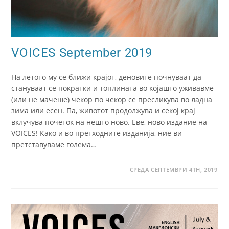
VOICES September 2019
На летото му се ближи крајот, деновите почнуваат да
стануваат се пократки и топлината во којашто уживавме
(или не мачеше) чекор по чекор се пресликува во ладна
зима или есен. Па, животот продолжува и секој крај
вклучува почеток на нешто ново. Еве, ново издание на
VOICES! Како и во претходните изданија, ние ви
претставуваме голема…
СРЕДА СЕПТЕМВРИ 4TH, 2019