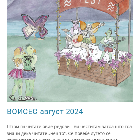
ВОИСЕС август 2024
Штом ги читате овие редови - ви честитам затоа што тоа
значи дека читате „нешто“. Сè повеќе луѓето се