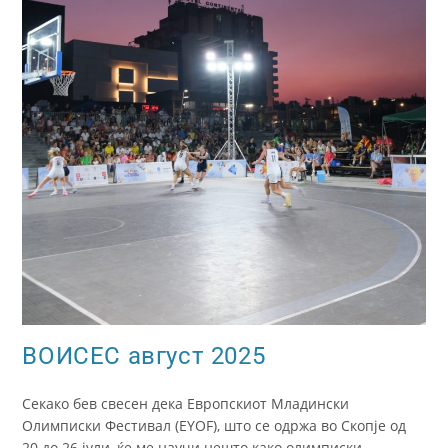
ВОИСЕС август 2025
Секако бев свесен дека Европскиот Младински
Олимписки Фестивал (EYOF), што се одржа во Скопјe од
20 до 26 јули, ќе ме научи нешто како олимписки