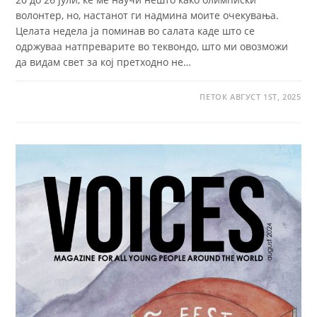
волонтер, но, настанот ги надмина моите очекувања.
Целата недела ја поминав во салата каде што се
одржуваа натпреварите во теквондо, што ми овозможи
да видам свет за кој претходно не…
ПЕТОК АВГУСТ 1ST, 2025