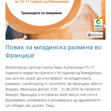
Повик за младинска размена во
Франција!
Волонтерски Центар Скопје бара 4 учесници (15-17
години) и лидер на групата (+18 години) од Македонија,
кои што ќе сакаат да учествуваат на младинската
размена „Landscaping in Vaunières“ во Франција. Место:
Воњерс, Франција Датум: 9.08 – 21.08.2024 За проектот:
Воњерс, Франција е историско мало место, кое сега е
управувано, анимирано и реновирано од здружението
Les Villages des Jeunes. Таму…