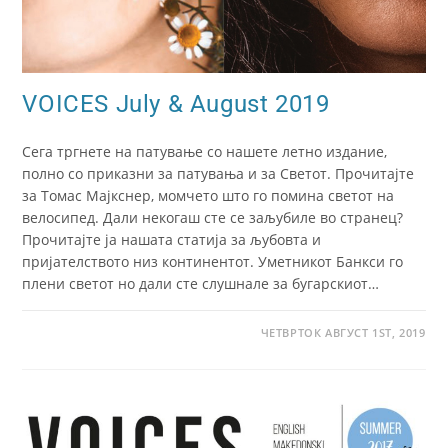
VOICES July & August 2019
Сега тргнете на патување со нашете летно издание,
полно со приказни за патувања и за Светот. Прочитајте
за Томас Мајкснер, момчето што го помина светот на
велосипед. Дали некогаш сте се заљубиле во странец?
Прочитајте ја нашата статија за љубовта и
пријателството низ континентот. Уметникот Банкси го
плени светот но дали сте слушнале за бугарскиот…
ЧЕТВРТОК АВГУСТ 1ST, 2019