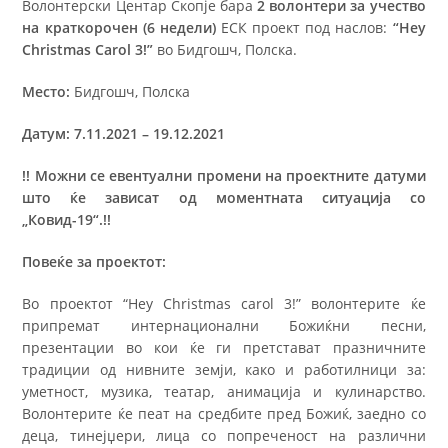
Волонтерски Центар Скопје бара
2 волонтери
за учество
на краткорочен (6 недели)
ЕСК проект под наслов:
“Hey
Christmas Carol 3!”
во Бидгошч, Полска.
Место:
Бидгошч, Полска
Датум:
7.11.2021 – 19.12.2021
!! Можни се евентуални промени на проектните датуми
што ќе зависат од моментната ситуација со
„Ковид-19“.!!
Повеќе за проектот
:
Во проектот “Hey Christmas carol 3!” волонтерите ќе
припремат интернационални Божиќни песни,
презентации во кои ќе ги претстават празничните
традиции од нивните земји, како и работилници за:
уметност, музика, театар, анимација и кулинарство.
Волонтерите ќе пеат на средбите пред Божиќ, заедно со
деца, тинејџери, лица со попреченост на различни