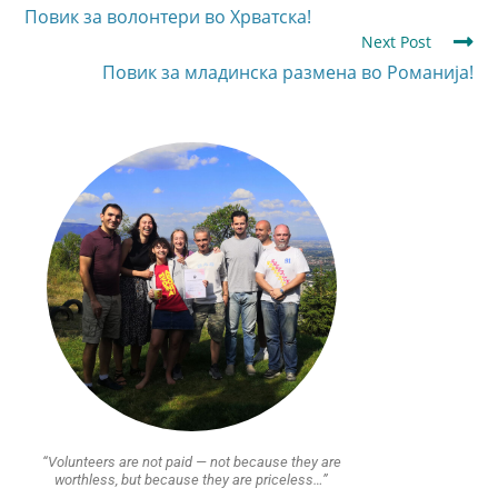
Повик за волонтери во Хрватска!
Next Post
Повик за младинска размена во Романија!
“Volunteers are not paid — not because they are
worthless, but because they are priceless…”