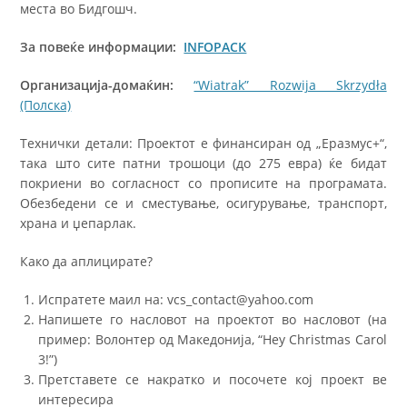
места во Бидгошч.
За повеќе информации:
INFOPACK
Организација-домаќин:
“Wiatrak” Rozwija Skrzydła
(Полска)
Технички детали: Проектот е финансиран од „Еразмус+“,
така што сите патни трошоци (до 275 евра) ќе бидат
покриени во согласност со прописите на програмата.
Обезбедени се и сместување, осигурување, транспорт,
храна и џепарлак.
Како да аплицирате?
Испратете маил на: vcs_contact@yahoo.com
Напишете го насловот на проектот во насловот (на
пример: Волонтер од Македонија, “Hey Christmas Carol
3!”)
Претставете се накратко и посочете кој проект ве
интересира