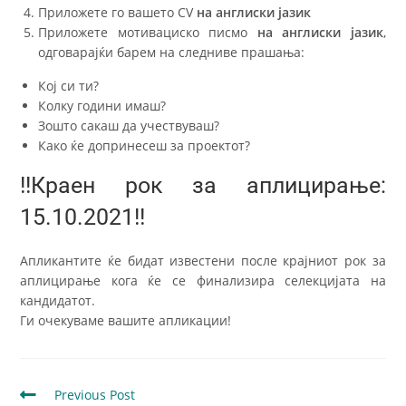
Приложете го вашето CV
на англиски јазик
Приложете мотивациско писмо
на англиски јазик
,
одговарајќи барем на следниве прашања:
Кој си ти?
Колку години имаш?
Зошто сакаш да учествуваш?
Како ќе допринесеш за проектот?
!!Краен рок за аплицирање:
15.10.2021!!
Апликантите ќе бидат известени после крајниот рок за
аплицирање кога ќе се финализира селекцијата на
кандидатот.
Ги очекуваме вашите апликации!
Previous Post