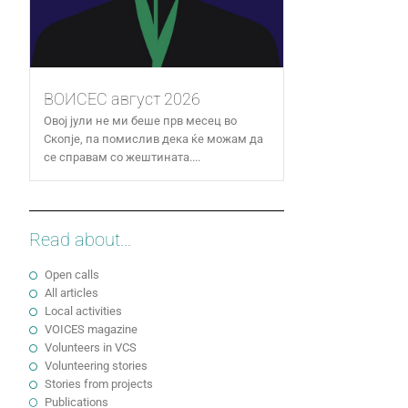
ВОИСЕС август 2026
Овој јули не ми беше прв месец во
Скопје, па помислив дека ќе можам да
се справам со жештината....
Read about...
Open calls
All articles
Local activities
VOICES magazine
Volunteers in VCS
Volunteering stories
Stories from projects
Publications