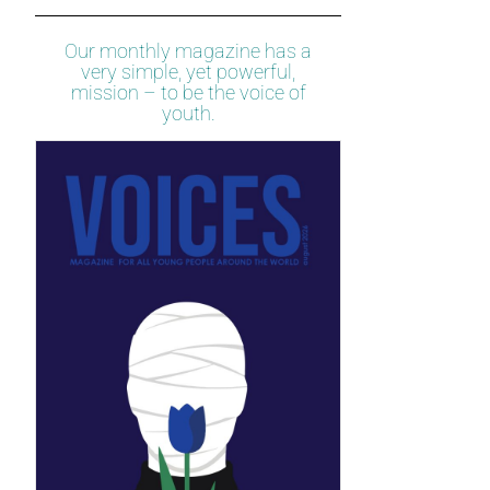
Our monthly magazine has a
very simple, yet powerful,
mission – to be the voice of
youth.