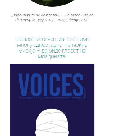
„Волонтерите не се платени — не затоа што се
безвредни, туку затоа што се бесценети“
Нашиот месечен магазин има
многу едноставна, но моќна
мисија – да биде гласот на
младината.