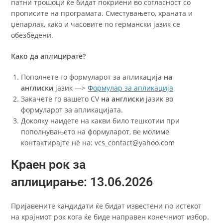
патни трошоци ќе бидат покриени во согласност со
прописите на програмата. Сместувањето,
храната и
џепарлак
, како и часовите по германски јазик се
обезбедени.
Како да аплицирате?
Пополнете го формуларот за апликација
на
англиски
јазик —>
Формулар за апликација
Закачете го вашето CV
на англиски
јазик во
формуларот за апликацијата.
Доколку наидете на какви било тешкотии при
пополнувањето на формуларот, ве молиме
контактирајте нè на: vcs_contact@yahoo.com
Краен рок за
аплицирање:
13.06.2026
Пријавените кандидати ќе бидат известени по истекот
на крајниот рок кога ќе биде направен конечниот избор.