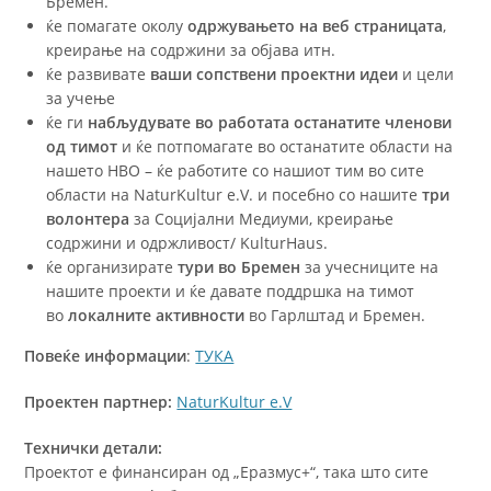
Бремен.
ќе помагате околу
одржувањето на веб страницата
,
креирање на содржини за објава итн.
ќе развивате
ваши сопствени проектни идеи
и цели
за учење
ќе ги
набљудувате во работата останатите членови
од тимот
и ќе потпомагате во останатите области на
нашето НВО – ќе работите со нашиот тим во сите
области на NaturKultur e.V. и посебно со нашите
три
волонтера
за Социјални Медиуми, креирање
содржини и одржливост/ KulturHaus.
ќе организирате
тури во Бремен
за учесниците на
нашите проекти и ќе давате поддршка на тимот
во
локалните активности
во Гарлштад и Бремен.
Повеќе информации
:
ТУКА
Проектен партнер:
NaturKultur e.V
Технички детали:
Проектот е финансиран од „Еразмус+“, така што сите