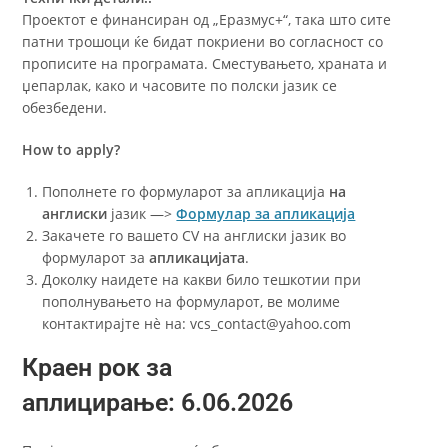
Проектот е финансиран од „Еразмус+“, така што сите
патни трошоци ќе бидат покриени во согласност со
прописите на програмата. Сместувањето,
храната и
џепарлак
, како и часовите по полски јазик се
обезбедени.
How to apply?
Пополнете го формуларот за апликација
на
англиски
јазик —>
Формулар за апликација
Закачете го вашето CV на англиски јазик во
формуларот за
апликацијата
.
Доколку наидете на какви било тешкотии при
пополнувањето на формуларот, ве молиме
контактирајте нè на: vcs_contact@yahoo.com
Краен рок за
аплицирање:
6.06.2026