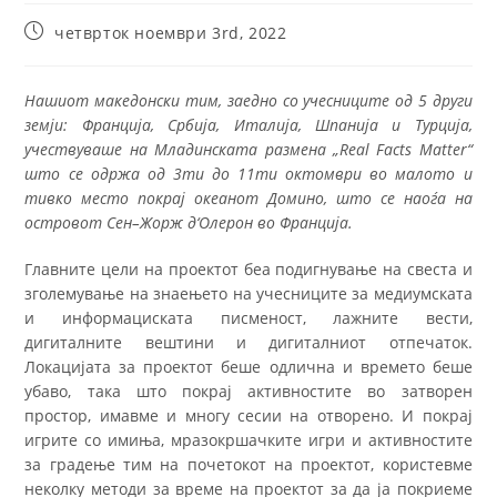
четврток ноември 3rd, 2022
Нашиот македонски тим
,
заедно со учесниците од
5
други
земји
:
Франција
,
Србија
,
Италија
,
Шпанија и Турција
,
учествуваше на Младинската размена
„Real Facts Matter“
што се одржа од
3
ти до
11
ти октомври во малото и
тивко место покрај океанот Домино
,
што се наоѓа на
островот Сен
–
Жорж д
‘
Олерон во Франција
.
Главните цели на проектот беа подигнување на свеста и
зголемување на знаењето на учесниците за медиумската
и информациската писменост, лажните вести,
дигиталните вештини и дигиталниот отпечаток.
Локацијата за проектот беше одлична и времето беше
убаво, така што покрај активностите во затворен
простор, имавме и многу сесии на отворено. И покрај
игрите со имиња, мразокршачките игри и активностите
за градење тим на почетокот на проектот, користевме
неколку методи за време на проектот за да ја покриеме