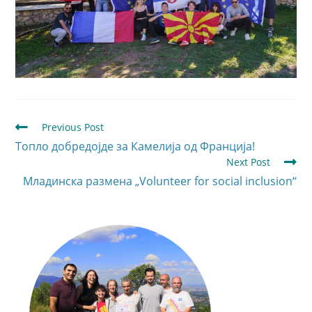
Previous Post
Топло добредојде за Камелија од Франција!
Next Post
Младинска размена „Volunteer for social inclusion“