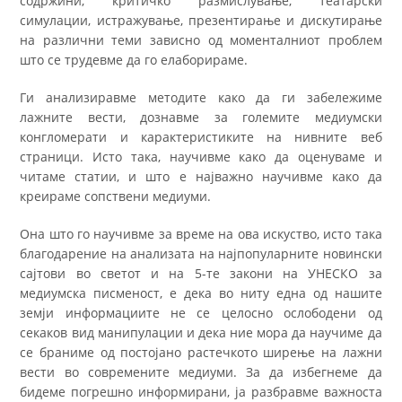
содржини, критичко размислување, театарски
симулации, истражување, презентирање и дискутирање
на различни теми зависно од моменталниот проблем
што се трудевме да го елаборираме.
Ги анализиравме методите како да ги забележиме
лажните вести, дознавме за големите медиумски
конгломерати и карактеристиките на нивните веб
страници. Исто така, научивме како да оценуваме и
читаме статии, и што е најважно научивме како да
креираме сопствени медиуми.
Она што го научивме за време на ова искуство, исто така
благодарение на анализата на најпопуларните новински
сајтови во светот и на 5-те закони на УНЕСКО за
медиумска писменост, е дека во ниту една од нашите
земји информациите не се целосно ослободени од
секаков вид манипулации и дека ние мора да научиме да
се браниме од постојано растечкото ширење на лажни
вести во современите медиуми. За да избегнеме да
бидеме погрешно информирани, ја разбравме важноста