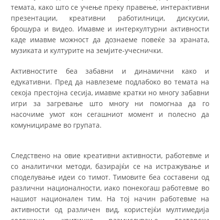
темата, како што се учење преку правење, интерактивни
презентации, креативни работилници, дискусии,
брошура и видео. Имавме и интеркултурни активности
каде имавме можност да дознаеме повеќе за храната,
музиката и културите на земјите-учеснички.
Активностите беа забавни и динамични како и
едукативни. Пред да навлеземе подлабоко во темата на
секоја престојна сесија, имавме кратки но многу забавни
игри за загревање што многу ни помогнаа да го
насочиме умот кон сегашниот момент и полесно да
комуницираме во групата.
Следствено на овие креативни активности, работевме и
со аналитички методи, базирајќи се на истражување и
споделување идеи со тимот. Тимовите беа составени од
различни националности, иако понекогаш работевме во
нашиот национален тим. На тој начин работевме на
активности од различен вид, користејќи мултимедија