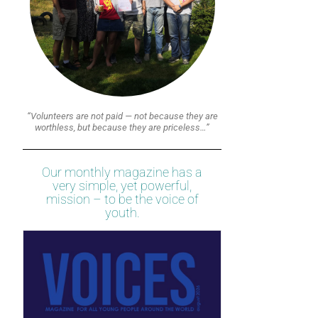
“Volunteers are not paid — not because they are
worthless, but because they are priceless…”
Our monthly magazine has a
very simple, yet powerful,
mission – to be the voice of
youth.