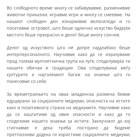
Во слободното време многу се забавувавме, разменивме
животни приказни, игравме игри и многу се смеевме. На
нашиот слободен ден изнајмивме велосипеди и го
посетивме островот, што беше одлично искуство бидејќи
местото беше прекрасно и денот беше многу сончев.
Делот од искуството што нè допре најдлабоко беше
интерперсоналнoто. Научивме како да се изразуваме
пред голема мултиетничка група на луѓе, споделувајќи ги
нашите обичаи и традиции. Ова споделување меѓу
културите е најголемиот багаж на знаење што го
понесовме со себе.
За времетраењето на оваа младинска размена бевме
едуцирани за социјалните медиуми, опасноста на истите
како и позитивната страна на медиумите. Научивме како
да се заштитиме од овие опасности и како да го
споделиме нашето знаење за истите. Заклучокот до кој
стигнавме е дека треба постојано да бидеме
претпазливи додека ги користиме социјалните медиуми,