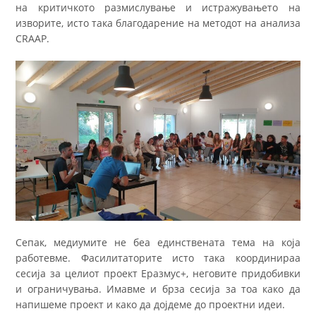
на критичкото размислување и истражувањето на
изворите, исто така благодарение на методот на анализа
CRAAP.
Сепак, медиумите не беа единствената тема на која
работевме. Фасилитаторите исто така координираа
сесија за целиот проект Еразмус+, неговите придобивки
и ограничувања. Имавме и брза сесија за тоа како да
напишеме проект и како да дојдеме до проектни идеи.