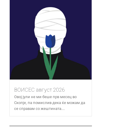
ВОИСЕС август 2026
Овој јули не ми беше прв месец во
Скопје, па помислив дека ќе можам да
се справам со жештината....