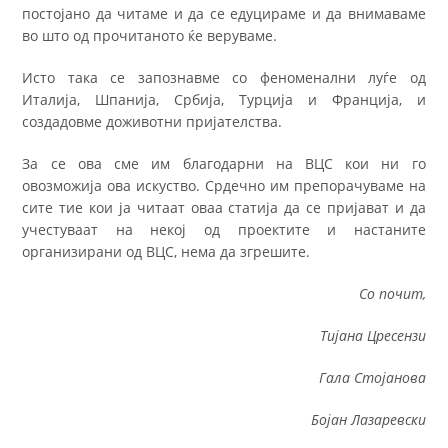
постојано да читаме и да се едуцираме и да внимаваме
во што од прочитаното ќе веруваме.
Исто така се запознавме со феноменални луѓе од
Италија, Шпанија, Србија, Турција и Франција, и
создадовме доживотни пријателства.
За се ова сме им благодарни на ВЦС кои ни го
овозможија ова искуство. Срдечно им препорачуваме на
сите тие кои ја читаат овaa статија да се пријават и да
учестуваат на некој од проектите и настаните
организирани од ВЦС, нема да згрешите.
Со почит,
Тијана Цресензи
Гала Стојанова
Бојан Лазаревски