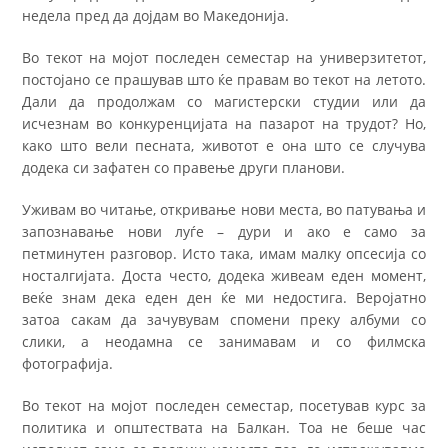
недела пред да дојдам во Македонија.
Во текот на мојот последен семестар на универзитетот,
постојано се прашував што ќе правам во текот на летото.
Дали да продолжам со магистерски студии или да
исчезнам во конкуренцијата на пазарот на трудот? Но,
како што вели песната, животот е она што се случува
додека си зафатен со правење други планови.
Уживам во читање, откривање нови места, во патувања и
запознавање нови луѓе – дури и ако е само за
петминутен разговор. Исто така, имам малку опсесија со
носталгијата. Доста често, додека живеам еден момент,
веќе знам дека еден ден ќе ми недостига. Веројатно
затоа сакам да зачувувам спомени преку албуми со
слики, а неодамна се занимавам и со филмска
фотографија.
Во текот на мојот последен семестар, посетував курс за
политика и општествата на Балкан. Тоа не беше час