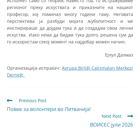
исполнет само со теории; наместо тоа, го истражувавме
регионот преку искуствата и приказните на нашиот
професор, кој поминал многу години таму. Неговата
перспектива ја разбуди мојата љубопитност и ме
инспирираше да дојдам тука и да создадам свои лични
искуства. Иако нема да бидам тука долго, решена сум да
го искористам секој момент на најдобар можен начин.
Ејлул Далмаз
Организација-испраќач:
Avrupa Birliği Çalışmaları Merkezi
Derneği
Previous Post
Повик за волонтери во Литванија!
Next Post
ВОИСЕС јули 2026