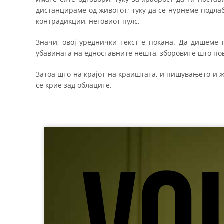
дистанцираме од животот; туку да се нурнеме подлабо
контрадикции, неговиот пулс.
Значи, овој уреднички текст е покана. Да дишеме 
убавината на едноставните нешта, зборовите што пов
Затоа што на крајот на краиштата, и пишувањето и ж
се крие зад облаците.