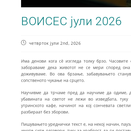
ВОИСЕС јули 2026
четврток јули 2nd, 2026
Има денови кога сè изгледа толку брзо. Часовите 
забораваме дека животот не се мери според она 
доживуваме. Во ова брзање, забавувањето стану
сопственото чукање на срцето.
Научивме да трчаме пред да научиме да одиме, д
убавината на светот не лежи во изведбата, туку
утринското кафе, начинот на кој сончевата светл
разбираат без зборови.
Пишувањето уреднички текст е, на некој начин, пауза
имате сите одговори, туку за храброст да ги постав