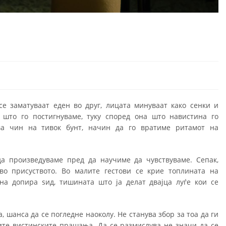
се заматуваат еден во друг, лицата минуваат како сенки и
што го постигнуваме, туку според она што навистина го
ва чин на тивок бунт, начин да го вратиме ритамот на
а произведуваме пред да научиме да чувствуваме. Сепак,
 во присуството. Во малите гестови се крие топлината на
ина допира ѕид, тишината што ја делат двајца луѓе кои се
, шанса да се погледне наоколу. Не станува збор за тоа да ги
ите вистинските прашања. Да се ​​размислува не значи да се