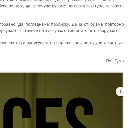
ко во него, да ја почувствуваме неговата текстура, неговите
побавно. Да погледнеме поблиску. Да ја откриеме повторно
рзуваат, гестовите што лекуваат, тишините што зборуваат.
ивеењето се однесуваат на барање светлина, дури и кога таа
Пол Гумо
1