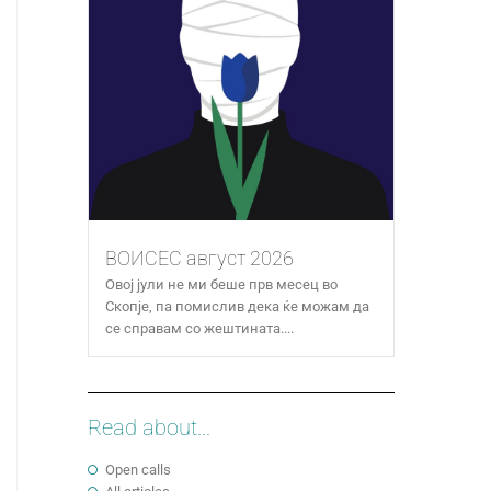
ВОИСЕС август 2026
Овој јули не ми беше прв месец во
Скопје, па помислив дека ќе можам да
се справам со жештината....
Read about...
Open calls