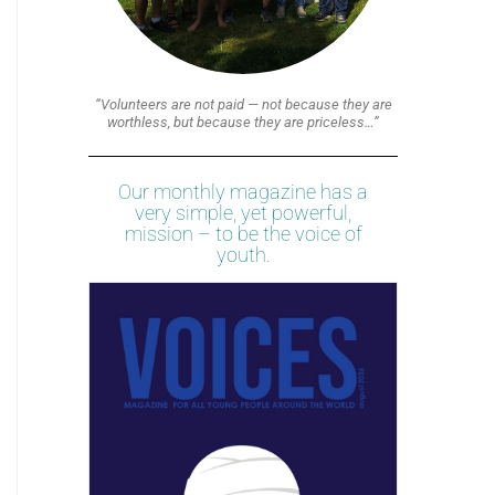
“Volunteers are not paid — not because they are
worthless, but because they are priceless…”
Our monthly magazine has a
very simple, yet powerful,
mission – to be the voice of
youth.