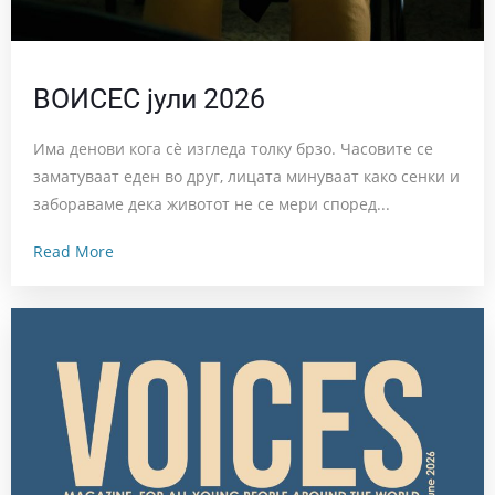
ВОИСЕС јули 2026
Има денови кога сè изгледа толку брзо. Часовите се
заматуваат еден во друг, лицата минуваат како сенки и
забораваме дека животот не се мери според...
Read More