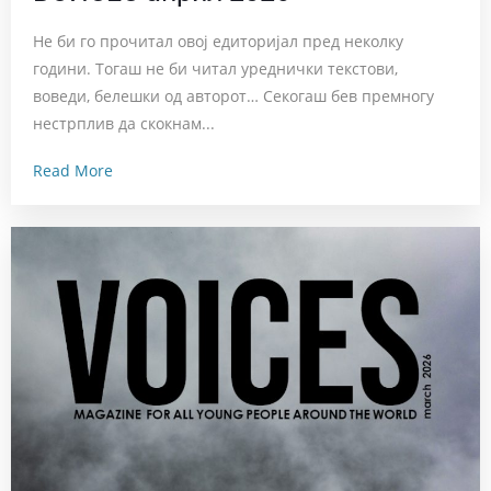
Не би го прочитал овој едиторијал пред неколку
години. Тогаш не би читал уреднички текстови,
воведи, белешки од авторот… Секогаш бев премногу
нестрплив да скокнам...
Read More