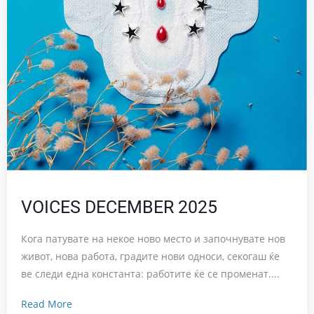
VOICES DECEMBER 2025
Кога патувате на некое ново место и започнувате нов
живот, нова работа, градите нови односи, секогаш ќе
ве следи една константа: работите ќе се променат....
Read More