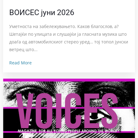
ВОИСЕС јуни 2026
Уметноста на забележувањето. Каков благослов, а?
Шетајќи по улицата и слушајќи ја гласната музика што
доаѓа од автомобилскиот стерео уред… тој топол јунски
ветрец што...
Read More