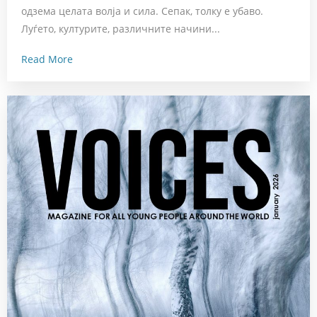
одзема целата волја и сила. Сепак, толку е убаво.
Луѓето, културите, различните начини...
Read More