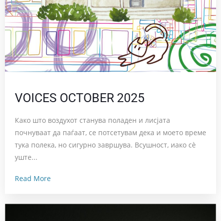
VOICES OCTOBER 2025
Како што воздухот станува поладен и лисјата
почнуваат да паѓаат, се потсетувам дека и моето време
тука полека, но сигурно завршува. Всушност, иако сè
уште...
Read More