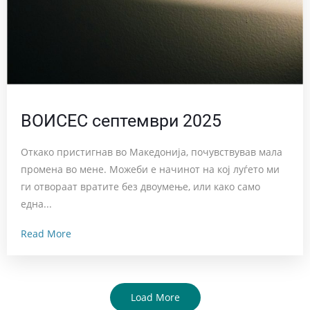
ВОИСЕС септември 2025
Откако пристигнав во Македонија, почувствував мала
промена во мене. Можеби е начинот на кој луѓето ми
ги отвораат вратите без двоумење, или како само
една...
Read More
Load More