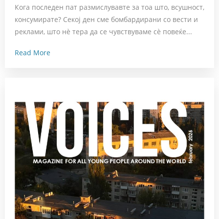
Кога последен пат размислувавте за тоа што, всушност,
консумирате? Секој ден сме бомбардирани со вести и
реклами, што нè тера да се чувствуваме сè повеќе...
Read More