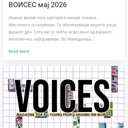
ВОИСЕС мај 2026
Имаше време кога хартијата имаше тежина.
Мастилото остануваше. Ги обележуваше вашите раце,
вашиот ден. Сега ни се лизга, осветлено од екранот,
бесконечно, заборавливо. Во Македонија,...
Read More