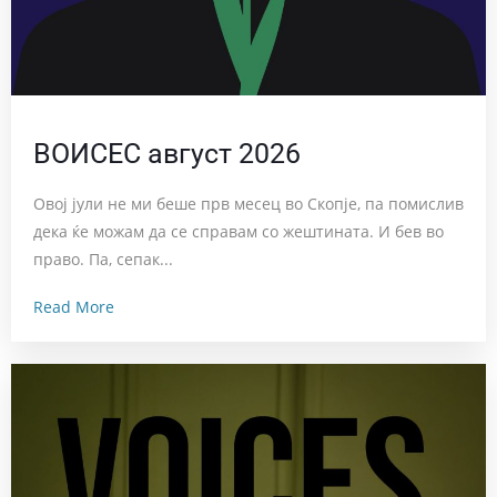
ВОИСЕС август 2026
Овој јули не ми беше прв месец во Скопје, па помислив
дека ќе можам да се справам со жештината. И бев во
право. Па, сепак...
Read More