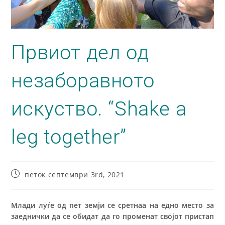
Првиот дел од
незаборавното
искуство. “Shake a
leg together”
петок септември 3rd, 2021
Млади луѓе од пет земји се сретнаа на едно место за
заеднички да се обидат да го променат својот пристап