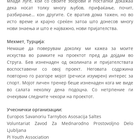
млади луѓе, кои со своите зборови и постапки докажаа
дека носат толку многу љубов, прифаќање, почит,
разбирање… кон другите. Се вратив дома тажен, но во
исто време и крајно среќен затоа што донесов многу
нови знаења и што е најважно, нови пријателства.
Мехмет, Турција
:
Немаше да поверувам доколку ми кажеа за моите
искуства во рамките на проектот пред да дојдам во
Струга. Бев изненаден од околината и пријателствата
воспоставени со овој проект. Неговата содржина
повторно го разгоре мојот (речиси изумрен) интерес за
спорт. Мојот личен тренер беше изненаден кога ме виде
во салата неколку дена подоцна. Со нетрпение ги
очекувам следните чекори на проектот.
Учеснички организации:
Europos Savanoriu Tarnybos Asosacija Saltes
Voluntariat Zavod Za Mednarodno Prostovoljno Delo
Ljubljana
PI Youth Association