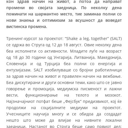
кон здрав начин на живот, а потоа да направат
промени во својата заедница. По неколку дена
поминати на шармантно место, тие заминаа полни со
нови знаења и оптимизам за всушност да воведат
вистинска промена.
Тренинг-курсот за проектот: “Shake a leg, together” (SALT)
се одржа во Струга од 12 до 18 август. Овие неколку дена
беа исполнети со активности. Младите луѓе на возраст
од 18 до 30 години од Унгарија, Литванија, Македонија,
Словенија и од Турција беа полни со енергија и
ентузијазам. SALT изобилуваше со бројни работилници
за здрав начин на живот и правилен начин на вежбање.
Беа дискутирани и други основни теми, како што се јавно
говорење и промоција, медиумска писменост и лажни
вести, функционирање на телото и мозокот.
Најзначајниот потфат беше „Фејсбук“ предизвикот, кој ќе
продолжи на социјалните медиуми на проектот.
Учесниците научија многу и се обидоа да создадат
нешто што може да влијае на нивните локални
заедници. Настанот во Струга беше само првиот дел;