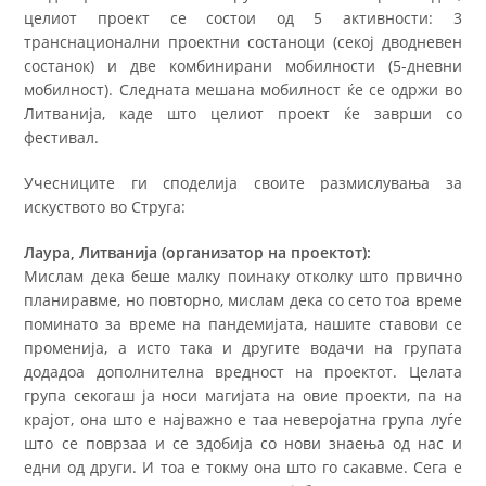
целиот проект се состои од 5 активности: 3
транснационални проектни состаноци (секој дводневен
состанок) и две комбинирани мобилности (5-дневни
мобилност). Следната мешана мобилност ќе се одржи во
Литванија, каде што целиот проект ќе заврши со
фестивал.
Учесниците ги споделија своите размислувања за
искуството во Струга:
Лаура, Литванија (организатор на проектот):
Мислам дека беше малку поинаку отколку што првично
планиравме, но повторно, мислам дека со сето тоа време
поминато за време на пандемијата, нашите ставови се
променија, а исто така и другите водачи на групата
додадоа дополнителна вредност на проектот. Целата
група секогаш ја носи магијата на овие проекти, па на
крајот, она што е најважно е таа неверојатна група луѓе
што се поврзаа и се здобија со нови знаења од нас и
едни од други. И тоа е токму она што го сакавме. Сега е