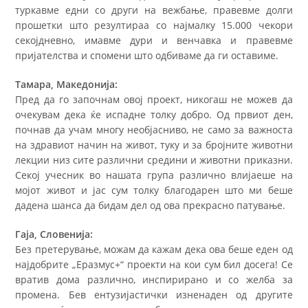
туркавме едни со други на вежбање, правевме долги
прошетки што резултираа со најмалку 15.000 чекори
секојдневно, имавме дури и венчавка и правевме
пријателства и спомени што одбиваме да ги оставиме.
Тамара, Македонија:
Пред да го започнам овој проект, никогаш не можев да
очекувам дека ќе испадне толку добро. Од првиот ден,
почнав да учам многу необјасниво, не само за важноста
на здравиот начин на живот, туку и за бројните животни
лекции низ сите различни средини и животни приказни.
Секој учесник во нашата група различно влијаеше на
мојот живот и јас сум толку благодарен што ми беше
дадена шанса да бидам дел од ова прекрасно патување.
Гаја, Словенија:
Без претерување, можам да кажам дека ова беше еден од
најдобрите „Еразмус+“ проекти на кои сум бил досега! Се
вратив дома различно, инспирирано и со желба за
промена. Бев ентузијастички изненаден од другите