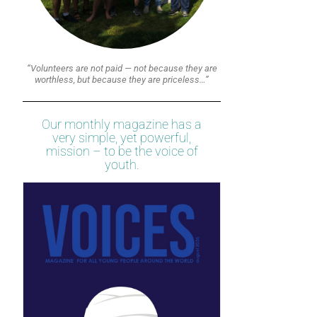
“Volunteers are not paid — not because they are
worthless, but because they are priceless…”
Our monthly magazine has a
very simple, yet powerful,
mission – to be the voice of
youth.