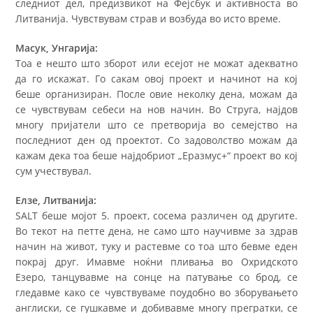
следниот дел, предизвикот на Фејсбук и активноста во
Литванија. Чувствувам страв и возбуда во исто време.
Масук, Унгарија:
Тоа е нешто што зборот или есејот не можат адекватно
да го искажат. Го сакам овој проект и начинот на кој
беше организиран. После овие неколку дена, можам да
се чувствувам себеси на нов начин. Во Струга, најдов
многу пријатели што се претворија во семејство на
последниот ден од проектот. Со задоволство можам да
кажам дека тоа беше најдобриот „Еразмус+“ проект во кој
сум учествувал.
Елзе, Литванија:
SALT беше мојот 5. проект, сосема различен од другите.
Во текот на петте дена, не само што научивме за здрав
начин на живот, туку и растевме со тоа што бевме еден
покрај друг. Имавме ноќни пливања во Охридското
Езеро, танцувавме на сонце на патување со брод, се
гледавме како се чувствуваме поудобно во зборувањето
англиски, се гушкавме и добивавме многу прегратки, се