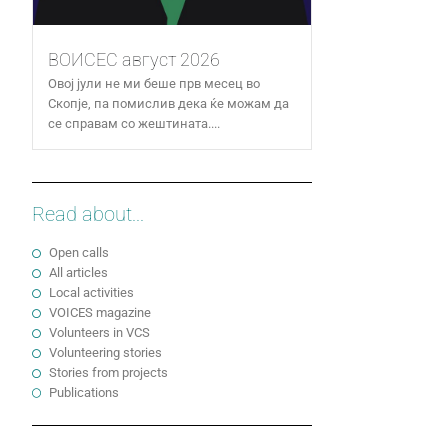
ВОИСЕС август 2026
Овој јули не ми беше прв месец во
Скопје, па помислив дека ќе можам да
се справам со жештината....
Read about...
Open calls
All articles
Local activities
VOICES magazine
Volunteers in VCS
Volunteering stories
Stories from projects
Publications