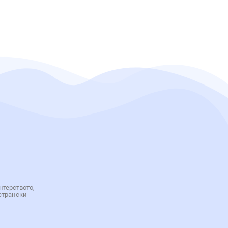
нтерството,
странски