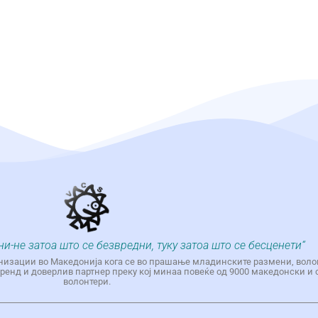
ни-не затоа што се безвредни, туку затоа што се бесценети“
низации во Македонија кога се во прашање младинските размени, воло
енд и доверлив партнер преку кој минаа повеќе од 9000 македонски и 
волонтери.