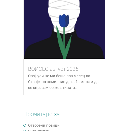
ВОИСЕС август 2026
Овој јули не ми беше прв месец во
Скопје, па помислив дека ќе можам да
се справам со жештината....
Прочитајте за...
Отворени повици