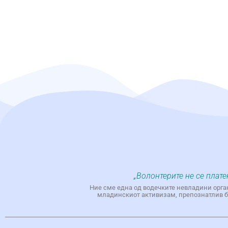
„Волонтерите не се плате
Ние сме една од водечките невладини орга
младинскиот активизам, препознатлив бр