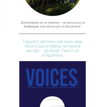
„Волонтерите не се платени — не затоа што се
безвредни, туку затоа што се бесценети“
Нашиот месечен магазин има
многу едноставна, но моќна
мисија – да биде гласот на
младината.