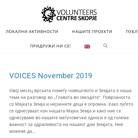
ЛОКАЛНИ АКТИВНОСТИ
НАШИТЕ ПРОЕКТИ
ПУБ
ПРИДРУЖИ НИ СЕ!
VOICES November 2019
Овој месец врската помеѓу човештвото и Земјата е наша
тема на разговор во „Главата во ѕвездите“. Поврзаноста
со Мајката Земја и нејзините деца е огромна. Како луѓето
се однесуваат кон нашaта Мајка Земја и како ние се
однесуваме во нашите меѓучовечки односи е од голема
важност за одржливоста на нашиот дом Земјата. Ние
можеме да…