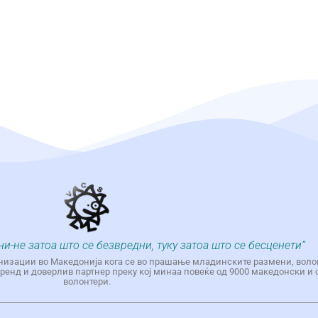
ни-не затоа што се безвредни, туку затоа што се бесценети“
низации во Македонија кога се во прашање младинските размени, воло
енд и доверлив партнер преку кој минаа повеќе од 9000 македонски и 
волонтери.