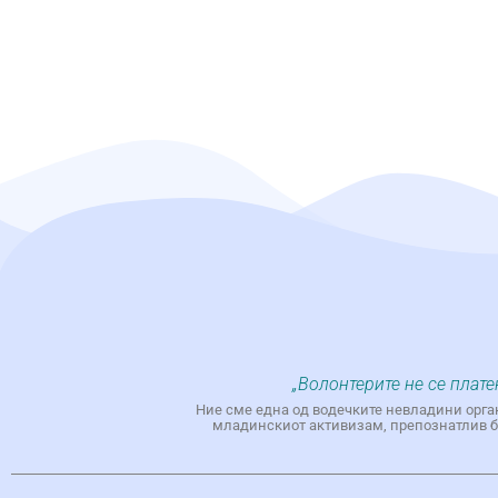
„Волонтерите не се плате
Ние сме една од водечките невладини орга
младинскиот активизам, препознатлив бр