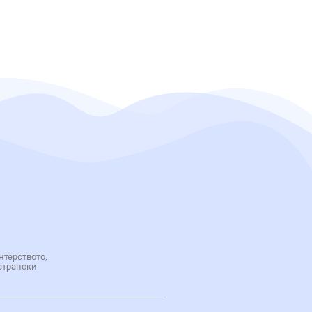
нтерството,
странски