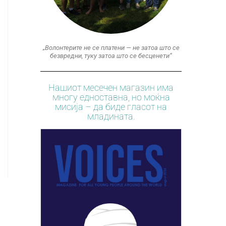
„Волонтерите не се платени — не затоа што се
безвредни, туку затоа што се бесценети“
Нашиот месечен магазин има
многу едноставна, но моќна
мисија – да биде гласот на
младината.