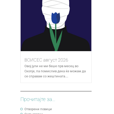
ВОИСЕС август 2026
Овој јули не ми беше прв месец во
Скопје, па помислив дека ќе можам да
се справам со жештината....
Прочитајте за...
Отворени повици