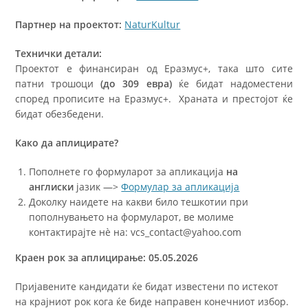
Партнер на проектот:
NaturKultur
Технички детали:
Проектот е финансиран од Еразмус+, така што сите
патни трошоци
(до 309 евра)
ќе бидат надоместени
според прописите на Еразмус+. Храната и престојот ќе
бидат обезбедени.
Како да аплицирате?
Пополнете го формуларот за апликација
на
англиски
јазик —>
Формулар за апликација
Доколку наидете на какви било тешкотии при
пополнувањето на формуларот, ве молиме
контактирајте нè на: vcs_contact@yahoo.com
Краен рок за аплицирање: 05.05.2026
Пријавените кандидати ќе бидат известени по истекот
на крајниот рок кога ќе биде направен конечниот избор.