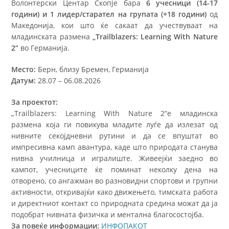
Волонтерски Центар Скопје бара
6 учесници (14-17
години)
и 1 лидер/старател на групата (+18 години)
од
Македонија, кои што ќе сакаат да учествуваат на
младинската размена
„Trailblazers: Learning With Nature
2“
во Германија.
Место:
Берн, близу Бремен, Германија
Датум:
28.07 – 06.08.2026
За проектот:
„Trailblazers: Learning With Nature 2“е младинска
размена која ги повикува младите луѓе да излезат од
нивните секојдневни рутини и да се впуштат во
импресивна камп авантура, каде што природата станува
нивна училница и игралиште. Живеејќи заедно во
кампот, учесниците ќе поминат неколку дена на
отворено, со ангажман во разновидни спортови и групни
активности, откривајќи како движењето, тимската работа
и директниот контакт со природната средина можат да ја
подобрат нивната физичка и ментална благосостојба.
За повеќе информации:
ИНФОПАКОТ