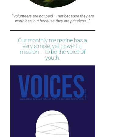
“Volunteers are not paid — not because they are
worthless, but because they are priceless…”
Our monthly magazine has a
very simple, yet powerful,
mission – to be the voice of
youth.