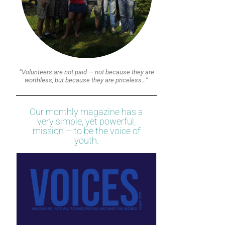
“Volunteers are not paid — not because they are
worthless, but because they are priceless…”
Our monthly magazine has a
very simple, yet powerful,
mission – to be the voice of
youth.