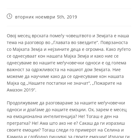
вторник ноември 5th, 2019
Овој месец врската помеѓу човештвото и Земјата е наша
тема на разговор во „Главата во ѕвездите“. Поврзаноста
со Мајката Земја и нејзините деца е огромна. Како луѓето
се однесуваат кон нашaта Мајка Земја и како ние се
однесуваме во нашите меѓучовечки односи е од голема
важност за одржливоста на нашиот дом Земјата. Ние
можеме да научиме како да се однесуваме кон нашата
Мајка од „Нашите постапки не значат“, „Пожарите на
Амазон 2019“.
Продолжуваме да разговараме за нашите меѓучовечки
односи и доаѓаме до нашите емоции. Ох, зарем е месец
на емоционална интелигенција? Не! Тогаш е ден на
прегратка? Не! Ама што ако не е? Сакаш да ги изразиш
своите емоции? Тогаш следи го примерот на Селина и
Камила и слободно пишувај за своите емоции! Изрази ги