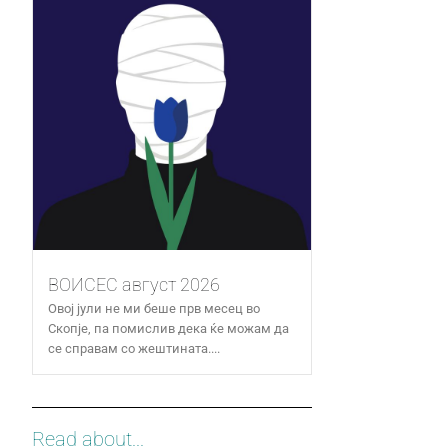
ВОИСЕС август 2026
Овој јули не ми беше прв месец во
Скопје, па помислив дека ќе можам да
се справам со жештината....
Read about...