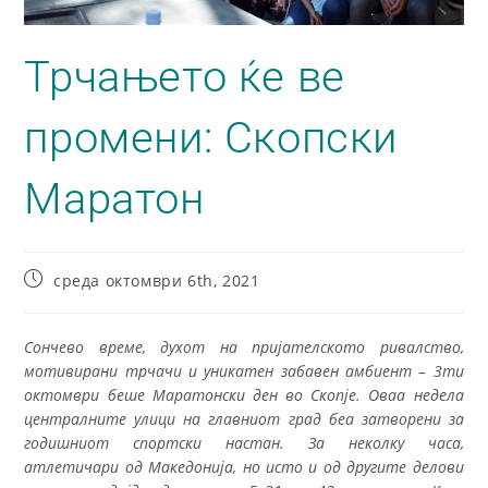
Трчањето ќе ве
промени: Скопски
Маратон
среда октомври 6th, 2021
Сончево време, духот на пријателското ривалство,
мотивирани трчачи и уникатен забавен амбиент – 3ти
октомври беше Маратонски ден во Скопје. Оваа недела
централните улици на главниот град беа затворени за
годишниот спортски настан. За неколку часа,
атлетичари од Македонија, но исто и од другите делови