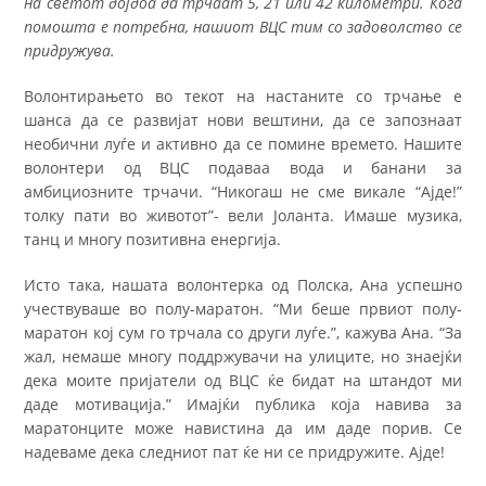
на светот дојдоа да трчаат 5, 21 или 42 километри. Кога
помошта е потребна, нашиот ВЦС тим со задоволство се
придружува.
Волонтирањето во текот на настаните со трчање е
шанса да се развијат нови вештини, да се запознаат
необични луѓе и активно да се помине времето. Нашите
волонтери од ВЦС подаваа вода и банани за
амбициозните трчачи. “Никогаш не сме викале “Ајде!”
толку пати во животот”- вели Јоланта. Имаше музика,
танц и многу позитивна енергија.
Исто така, нашата волонтерка од Полска, Ана успешно
учествуваше во полу-маратон. “Ми беше првиот полу-
маратон кој сум го трчала со други луѓе.”, кажува Ана. “За
жал, немаше многу поддржувачи на улиците, но знаејќи
дека моите пријатели од ВЦС ќе бидат на штандот ми
даде мотивација.” Имајќи публика која навива за
маратонците може навистина да им даде порив. Се
надеваме дека следниот пат ќе ни се придружите. Ајде!