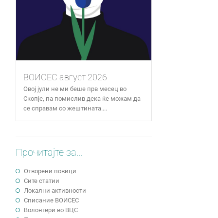
ВОИСЕС август 2026
Овој јули не ми беше прв месец во
Скопје, па помислив дека ќе можам да
се справам со жештината....
Прочитајте за...
Отворени повици
Сите статии
Локални активности
Cписание ВОИСЕС
Волонтери во ВЦС