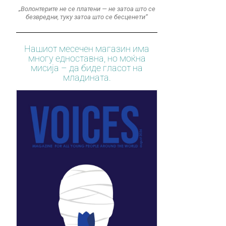
„Волонтерите не се платени — не затоа што се
безвредни, туку затоа што се бесценети“
Нашиот месечен магазин има
многу едноставна, но моќна
мисија – да биде гласот на
младината.