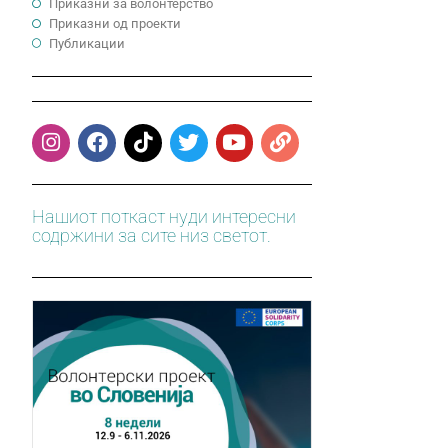
Приказни за волонтерство
Приказни од проекти
Публикации
Нашиот поткаст нуди интересни
содржини за сите низ светот.