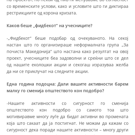
со временските услови, како и условите што ги диктираа
рестрикциите од корона кризата.
Каков беше „фидбекот“ на учесниците?
-„Фидбекот“ беше подобар од очекуваното. На секој
настан што го организираше неформалната група „За
почиста Македонија“ што настана како резултат на овој
проект, учесниците беа задоволни и среќни што се дел
од нашите еколошки акции и секогаш изразуваа желба
да ни се приклучат на следните акции.
Една година подоцна: Дали вашите активности барем
малку го сменија општеството кон подобро?
-Нашите активности со сигурност го сменија
општеството кон подобро со самото тоа што
мотивиравме многу луѓе да бидат активни во промената
која што сакаат да ја постигнат. Не можам да кажам со
сигурност дека поради нашите активности – многу други