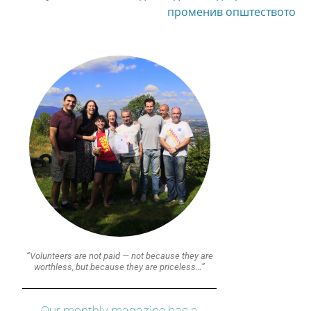
променив општеството
“Volunteers are not paid — not because they are
worthless, but because they are priceless…”
Our monthly magazine has a