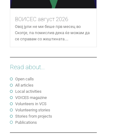
ВОИСЕС август 2026
Овој јули не ми беше прв месец во
Скопје, па помислив дека ќе можам да
се справам со жештината....
Read about...
Open calls
All articles
Local activities
VOICES magazine
Volunteers in VCS
Volunteering stories
Stories from projects
Publications