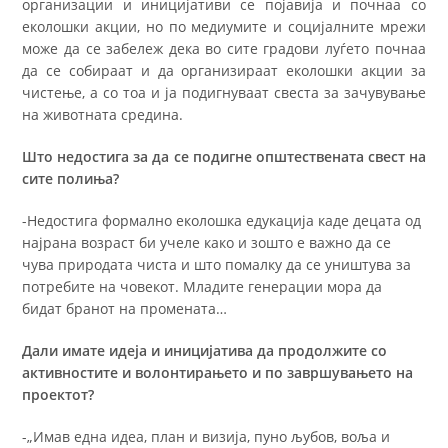
организации и иницијативи се појавија и почнаа со
еколошки акции, но по медиумите и социјалните мрежи
може да се забележ дека во сите градови луѓето почнаа
да се собираат и да организираат еколошки акции за
чистење, а со тоа и ја подигнуваат свеста за зачувување
на животната средина.
Што недостига за да се подигне општествената свест на
сите полиња?
-Недостига формално еколошка едукација каде децата од
најрана возраст би учеле како и зошто е важно да се
чува природата чиста и што помалку да се уништува за
потребите на човекот. Младите генерации мора да
бидат бранот на промената…
Дали имате идеја и иницијатива да продолжите со
активностите и волонтирањето и по завршувањето на
проектот?
-„Имав една идеа, план и визија, пуно љубов, воља и