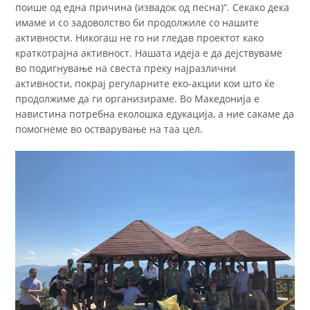
поише од една причина (извадок од песна)“. Секако дека
имаме и со задоволство би продолжиле со нашите
активности. Никогаш не го ни гледав проектот како
краткотрајна активност. Нашата идеја е да дејствуваме
во подигнување на свеста преку најразлични
активности, покрај регуларните еко-акции кои што ќе
продолжиме да ги организираме. Во Македонија е
навистина потребна еколошка едукација, а ние сакаме да
помогнеме во остварување на таа цел.