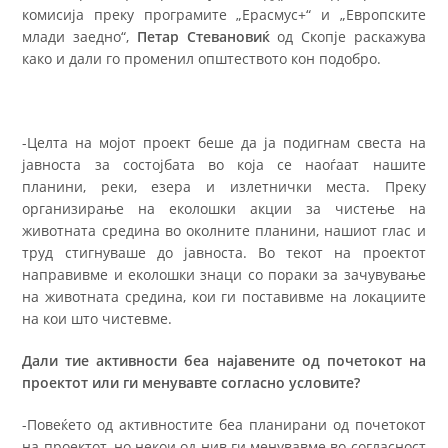
комисија преку програмите „Ерасмус+“ и „Европските
млади заедно“,
Петар Стевановиќ
од Скопје раскажува
како и дали го променил општеството кон подобро.
-Целта на мојот проект беше да ја подигнам свеста на
јавноста за состојбата во која се наоѓаат нашите
планини, реки, езера и излетнички места. Преку
организирање на еколошки акции за чистење на
животната средина во околните планини, нашиот глас и
труд стигнуваше до јавноста. Во текот на проектот
направивме и еколошки знаци со пораки за зачувување
на животната средина, кои ги поставивме на локациите
на кои што чистевме.
Дали тие активности беа најавените од почетокот на
проектот или ги менувавте согласно условите?
-Повеќето од активностите беа планирани од почетокот
на проектот, но некои од нив ги менувавме во согласност