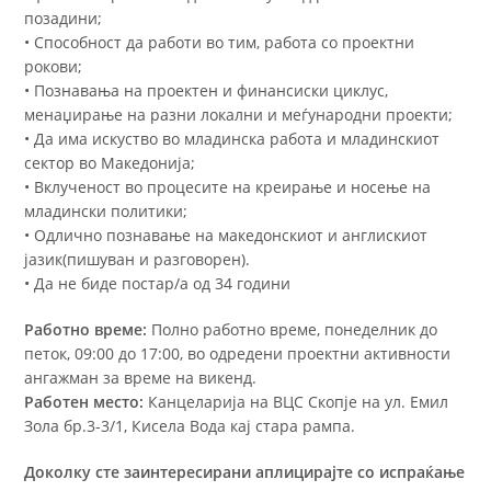
позадини;
• Способност да работи во тим, работа со проектни
рокови;
• Познавања на проектен и финансиски циклус,
менаџирање на разни локални и меѓународни проекти;
• Да има искуство во младинска работа и младинскиот
сектор во Македонија;
• Вклученост во процесите на креирање и носење на
младински политики;
• Одлично познавање на македонскиот и англискиот
јазик(пишуван и разговорен).
• Да не биде постар/а од 34 години
Работно време:
Полно работно време, понеделник до
петок, 09:00 до 17:00, во одредени проектни активности
ангажман за време на викенд.
Работен место:
Канцеларија на ВЦС Скопје на ул. Емил
Зола бр.3-3/1, Кисела Вода кај стара рампа.
Доколку сте заинтересирани аплицирајте со испраќање