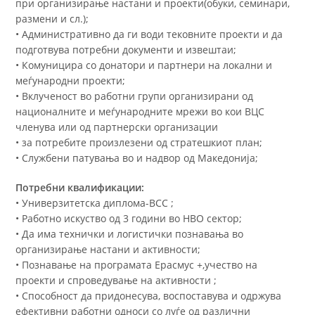
при организирање настани и проекти(обуки, семинари,
размени и сл.);
• Административно да ги води тековните проекти и да
подготвува потребни документи и извештаи;
• Комуницира со донатори и партнери на локални и
меѓународни проекти;
• Вклученост во работни групи организирани од
националните и меѓународните мрежи во кои ВЦС
членува или од партнерски организации
• за потребите произлезени од стратешкиот план;
• Службени патувања во и надвор од Македонија;
Потребни квалификации:
• Универзитетска диплома-ВСС ;
• Работно искуство од 3 години во НВО сектор;
• Да има технички и логистички познавања во
организирање настани и активности;
• Познавање на програмата Ерасмус +,учество на
проекти и спроведување на активности ;
• Способност да придонесува, воспоставува и одржува
ефективни работни односи со луѓе од различни