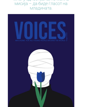
мисија – да биде гласот на
младината.