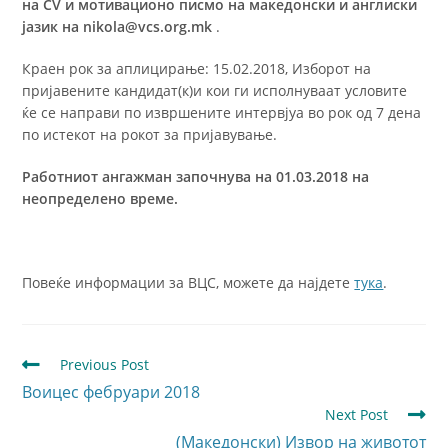
на CV и мотивационо писмо на македонски и англиски
јазик на nikola@vcs.org.mk
.
Краен рок за аплицирање: 15.02.2018, Изборот на
пријавените кандидат(к)и кои ги исполнуваат условите
ќе се направи по извршените интервјуа во рок од 7 дена
по истекот на рокот за пријавување.
Работниот ангажман започнува на 01.03.2018 на
неопределено време.
Повеќе информации за ВЦС, можете да најдете
тука
.
Previous Post
Воицес фебруари 2018
Next Post
(Македонски) Извор на животот