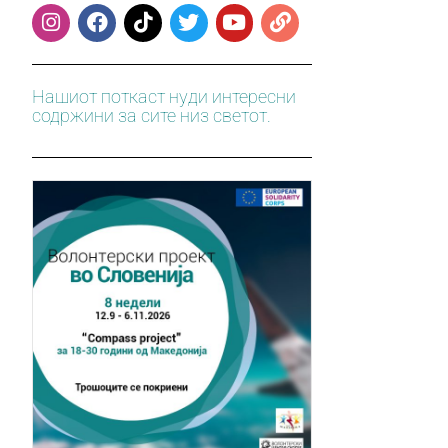
Нашиот поткаст нуди интересни
содржини за сите низ светот.