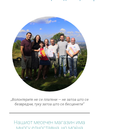
„Волонтерите не се платени — не затоа што се
безвредни, туку затоа што се бесценети“
Нашиот месечен магазин има
многу едноставна, но моќна