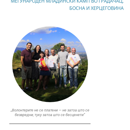
МЕЃУНАРОДЕН МЛАДИНСКИ КАМП ВО ГРАДАЧАЦ,
БОСНА И ХЕРЦЕГОВИНА
„Волонтерите не се платени — не затоа што се
безвредни, туку затоа што се бесценети“