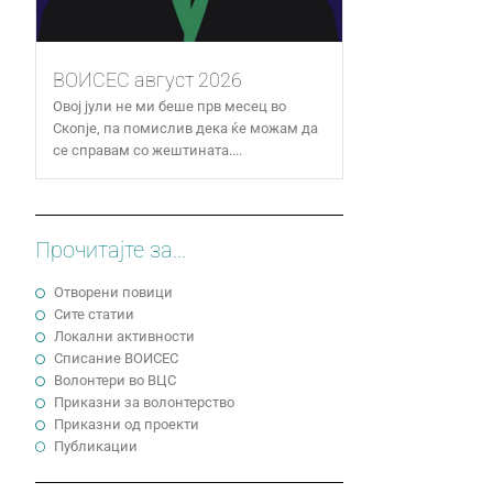
ВОИСЕС август 2026
Овој јули не ми беше прв месец во
Скопје, па помислив дека ќе можам да
се справам со жештината....
Прочитајте за...
Отворени повици
Сите статии
Локални активности
Cписание ВОИСЕС
Волонтери во ВЦС
Приказни за волонтерство
Приказни од проекти
Публикации