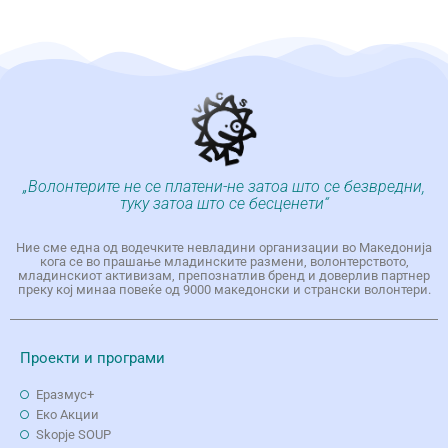
„Волонтерите не се платени-не затоа што се безвредни,
туку затоа што се бесценети“
Ние сме една од водечките невладини организации во Македонија
кога се во прашање младинските размени, волонтерството,
младинскиот активизам, препознатлив бренд и доверлив партнер
преку кој минаа повеќе од 9000 македонски и странски волонтери.
Проекти и програми
Еразмус+
Еко Aкции
Skopje SOUP