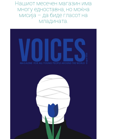
Нашиот месечен магазин има
многу едноставна, но моќна
мисија – да биде гласот на
младината.