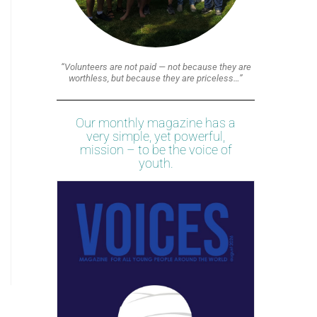
“Volunteers are not paid — not because they are
worthless, but because they are priceless…”
Our monthly magazine has a
very simple, yet powerful,
mission – to be the voice of
youth.