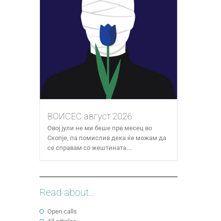
ВОИСЕС август 2026
Овој јули не ми беше прв месец во
Скопје, па помислив дека ќе можам да
се справам со жештината....
Read about...
Open calls