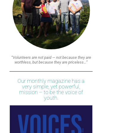
“Volunteers are not paid — not because they are
worthless, but because they are priceless…”
Our monthly magazine has a
very simple, yet powerful,
mission – to be the voice of
youth.