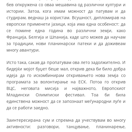
бев опкружена со оваа мешавина од различни култури и
истории. Затоа, кога имам можност да патувам и да
студирам, веднаш ја користам. Всушност, дипломирав на
европски применети јазици, која има една особеност: да
се помине една година во различни земји, како
Франција, Белгија и Шпанија, каде што можев да научам
за традиции, нови планинарски патеки и да доживеам
многу авантури.
Исто така, сакав да пропатувам ова лето задолжително. И
бидејќи мојот буџет беше мал, открив дека би било добра
идеја да го искомбинирам откривањето нова земја со
програмата за волонтирање на ЕСК. Потоа го открив
ВЦС, неговата мисија и најважното, Европскиот
Младински Олимписки фестивал. Тоа би била
единствена можност да се запознаат меѓународни луѓе и
да се работи заедно.
Заинтересирана сум и спремна да учествувам во многу
активности: разговори, танцување, планинарење,