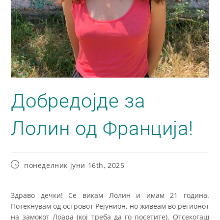
Добредојде за
Лолин од Франција!
понеделник јуни 16th, 2025
Здраво дечки! Се викам Лолин и имам 21 година.
Потекнувам од островот Рејунион, но живеам во регионот
на замокот Лоара (кој треба да го посетите). Отсекогаш