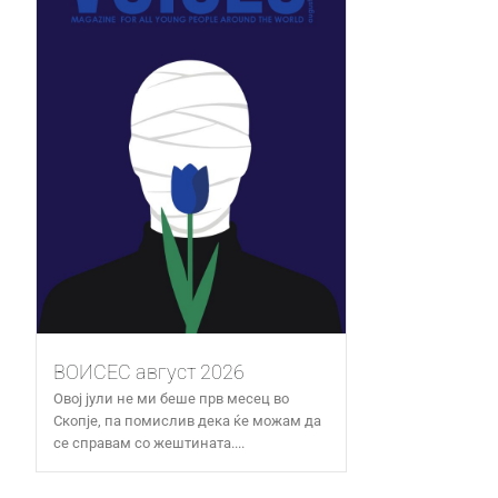
ВОИСЕС август 2026
Овој јули не ми беше прв месец во
Скопје, па помислив дека ќе можам да
се справам со жештината....