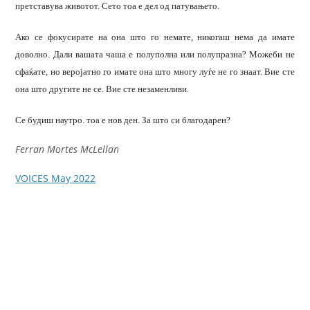
претставува животот. Сето тоа е дел од патувањето.
Ако се фокусирате на она што го немате, никогаш нема да имате
доволно. Дали вашата чаша е полуполна или полупразна? Можеби не
сфаќате, но веројатно го имате она што многу луѓе не го знаат. Вие сте
она што другите не се. Вие сте незаменливи.
Се будиш наутро. тоа е нов ден. За што си благодарен?
Ferran Mortes McLellan
VOICES May 2022