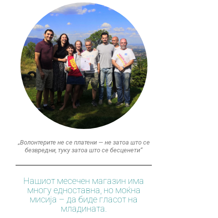
„Волонтерите не се платени — не затоа што се
безвредни, туку затоа што се бесценети“
Нашиот месечен магазин има
многу едноставна, но моќна
мисија – да биде гласот на
младината.