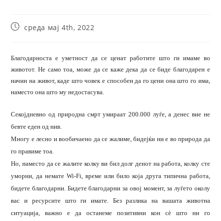
среда мај 4th, 2022
Благодарноста е уметност да се ценат работите што ги имаме во
животот. Не само тоа, може да се каже дека да се биде благодарен е
начин на живот, каде што човек е способен да го цени она што го има,
наместо она што му недостасува.
Секојдневно од природна смрт умираат 200.000 луѓе, а денес вие не
бевте еден од нив.
Многу е лесно и вообичаено да се жалиме, бидејќи ни е во природа да
го правиме тоа.
Но, наместо да се жалите колку ви бил долг денот на работа, колку сте
уморни, да немате Wi-Fi, време или било која друга типична работа,
бидете благодарни. Бидете благодарни за овој момент, за луѓето околу
вас и ресурсите што ги имате. Без разлика на вашата животна
ситуација, важно е да останеме позитивни кон сè што ни го