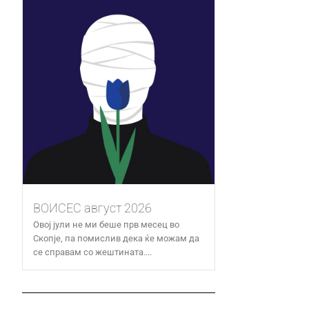
ВОИСЕС август 2026
Овој јули не ми беше прв месец во
Скопје, па помислив дека ќе можам да
се справам со жештината....