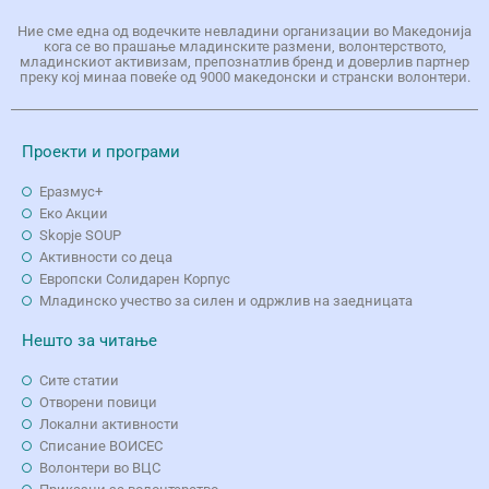
Ние сме една од водечките невладини организации во Македонија
кога се во прашање младинските размени, волонтерството,
младинскиот активизам, препознатлив бренд и доверлив партнер
преку кој минаа повеќе од 9000 македонски и странски волонтери.
Проекти и програми
Еразмус+
Еко Aкции
Skopje SOUP
Активности со деца
Европски Солидарен Корпус
Младинско учество за силен и одржлив на заедницата
Нешто за читање
Сите статии
Отворени повици
Локални активности
Списание ВОИСЕС
Волонтери во ВЦС