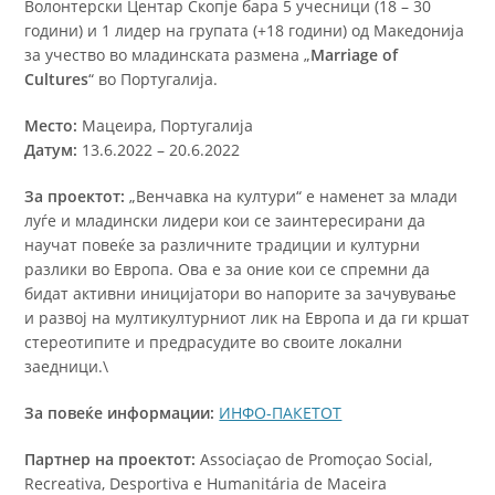
Волонтерски Центар Скопје бара 5 учесници (18 – 30
години) и 1 лидер на групата (+18 години) од Македонија
за учество во младинската размена „
Marriage of
Cultures
“ во Португалија.
Место:
Мацеира, Португалија
Датум:
13.6.2022 – 20.6.2022
За проектот:
„Венчавка на култури“ е наменет за млади
луѓе и младински лидери кои се заинтересирани да
научат повеќе за различните традиции и културни
разлики во Европа. Ова е за оние кои се спремни да
бидат активни иницијатори во напорите за зачувување
и развој на мултикултурниот лик на Европа и да ги кршат
стереотипите и предрасудите во своите локални
заедници.\
За повеќе информации:
ИНФО-ПАКЕТОТ
Партнер на проектот:
Associaçao de Promoçao Social,
Recreativa, Desportiva e Humanitária de Maceira