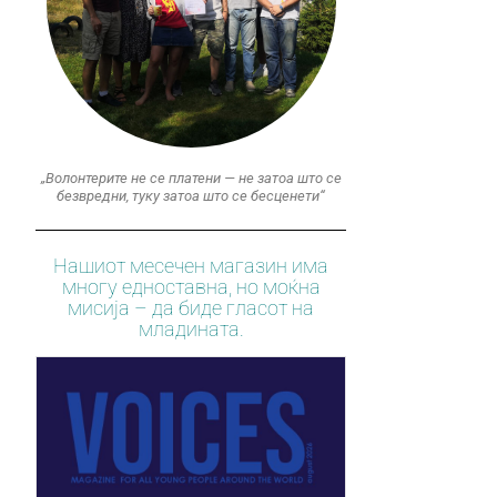
„Волонтерите не се платени — не затоа што се
безвредни, туку затоа што се бесценети“
Нашиот месечен магазин има
многу едноставна, но моќна
мисија – да биде гласот на
младината.