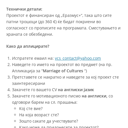
Технички детали:
Проектот е финансиран од „Еразмус+“, така што сите
патни трошоци (до 360 €) ќе бидат покриени во
согласност со прописите на програмата. Сместувањето и
храната се обезбедени.
Како да аплицирате?
Испратете емаил на:
vcs_contact@yahoo.com
Наведете го името на проектот во предмет (на пр.
Апликација за “
Marriage of Cultures
“)
Претставете се накратко и наведете за кој проект сте
заинтересирани
Закачете го вашето CV
на англиски јазик
Закачете го мотивационото писмо
на англиски,
со
одговори барем на сл. прашања:
Кој сте вие?
На која возраст сте?
Зошто сакате да учествувате?
Како може да придонесете за проектот?