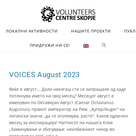
ЛОКАЛНИ АКТИВНОСТИ
НАШИТЕ ПРОЕКТИ
ПУБ
ПРИДРУЖИ НИ СЕ!
VOICES August 2023
Веќе е август... Дали некогаш сте се запрашале од каде
потекнува името на овој месец? Месецот август е
именуван по Октавијан Август (Caesar Octavianus
Augustus), првиот император на Рим. „Аугер/Auger“ на
латински значи „да се зголемува, расте“. Каков одличен
месец за инспирација! Натписот на нашата Клое
„Заминување и збогување: неизбежниот чекор во
волонтирањето“, која е…