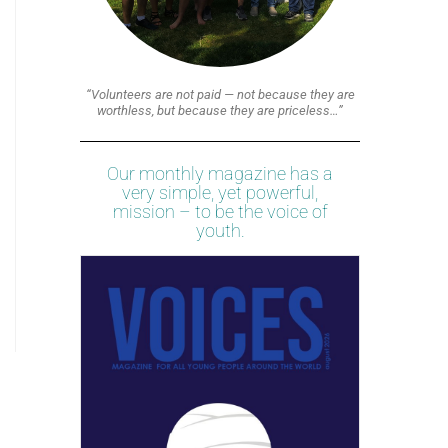
“Volunteers are not paid — not because they are
worthless, but because they are priceless…”
Our monthly magazine has a
very simple, yet powerful,
mission – to be the voice of
youth.