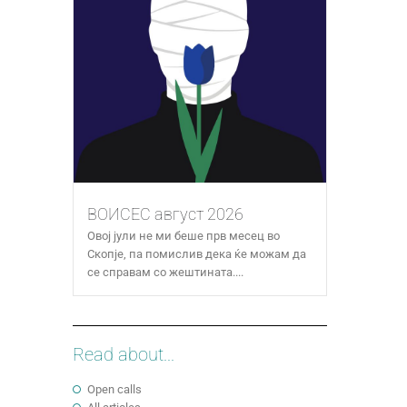
ВОИСЕС август 2026
Овој јули не ми беше прв месец во
Скопје, па помислив дека ќе можам да
се справам со жештината....
Read about...
Open calls