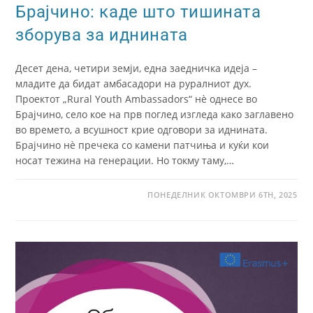
Брајчино: каде што тишината
зборува за иднината
Десет дена, четири земји, една заедничка идеја –
младите да бидат амбасадори на руралниот дух.
Проектот „Rural Youth Ambassadors“ нè однесе во
Брајчино, село кое на прв поглед изгледа како заглавено
во времето, а всушност крие одговори за иднината.
Брајчино нè пречека со камени патчиња и куќи кои
носат тежина на генерации. Но токму таму,…
ПОНЕДЕЛНИК ОКТОМВРИ 6TH, 2025