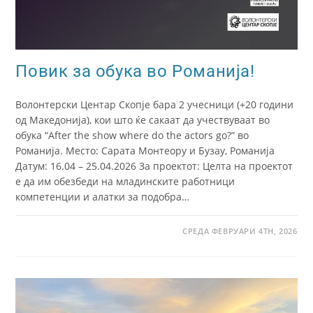
Повик за обука во Романија!
Волонтерски Центар Скопје бара 2 учесници (+20 години
од Македонија), кои што ќе сакаат да учествуваат во
обука “After the show where do the actors go?” во
Романија. Место: Сарата Монтеору и Бузау, Романија
Датум: 16.04 – 25.04.2026 За проектот: Целта на проектот
е да им обезбеди на младинските работници
компетенции и алатки за подобра…
СРЕДА ФЕВРУАРИ 4TH, 2026