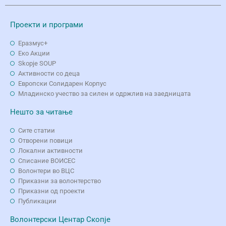
Проекти и програми
Еразмус+
Еко Aкции
Skopje SOUP
Активности со деца
Европски Солидарен Корпус
Младинско учество за силен и одржлив на заедницата
Нешто за читање
Сите статии
Отворени повици
Локални активности
Списание ВОИСЕС
Волонтери во ВЦС
Приказни за волонтерство
Приказни од проекти
Публикации
Волонтерски Центар Скопје