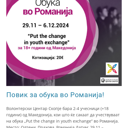
Повик за обука во Романија!
Волонтерски Центар Скопје бара 2-4 учесници (+18
години) од Македонија, кои што ќе сакаат да учествуваат
на обука „Put the change in youth exchange“ во Романија.
Место: Олтени, Прахова, Романија Датум: 29.11 –