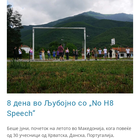
8 дена во Љубојно со „No H8
Speech“
Беше јуни, почеток на летото во Македонија, кога повеќе
од 30 учесници од Хрватска, Данска, Португалија,