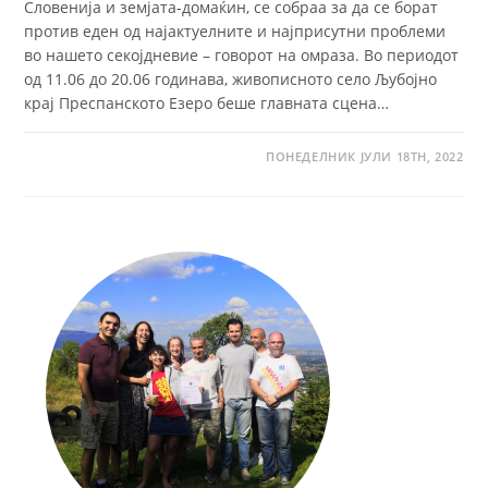
Словенија и земјата-домаќин, се собраа за да се борат
против еден од најактуелните и најприсутни проблеми
во нашето секојдневие – говорот на омраза. Во периодот
од 11.06 до 20.06 годинава, живописното село Љубојно
крај Преспанското Езеро беше главната сцена…
ПОНЕДЕЛНИК ЈУЛИ 18TH, 2022