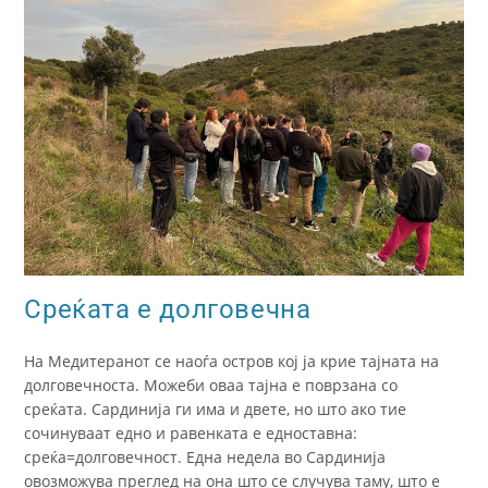
Среќата е долговечна
На Медитеранот се наоѓа остров кој ја крие тајната на
долговечноста. Можеби оваа тајна е поврзана со
среќата. Сардинија ги има и двете, но што ако тие
сочинуваат едно и равенката е едноставна:
среќа=долговечност. Една недела во Сардинија
овозможува преглед на она што се случува таму, што е