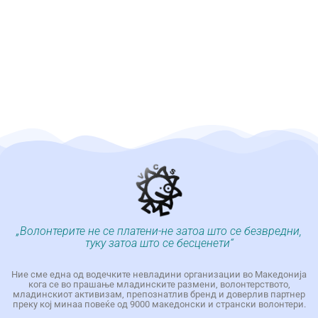
„Волонтерите не се платени-не затоа што се безвредни,
туку затоа што се бесценети“
Ние сме една од водечките невладини организации во Македонија
кога се во прашање младинските размени, волонтерството,
младинскиот активизам, препознатлив бренд и доверлив партнер
преку кој минаа повеќе од 9000 македонски и странски волонтери.