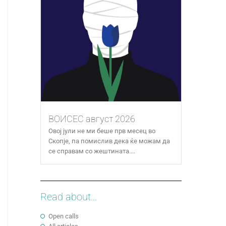
ВОИСЕС август 2026
Овој јули не ми беше прв месец во
Скопје, па помислив дека ќе можам да
се справам со жештината....
Read about...
Open calls