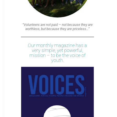
“Volunteers are not paid — not because they are
worthless, but because they are priceless…”
Our monthly magazine has a
very simple, yet powerful,
mission – to be the voice of
youth.