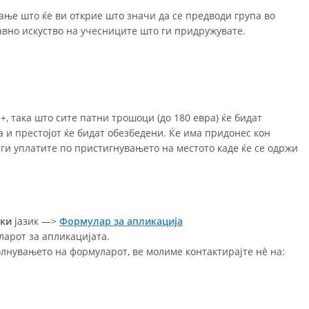
ување што ќе ви открие што значи да се предводи група во
авно искуство на учесниците што ги придружувате.
, така што сите патни трошоци (до 180 евра) ќе бидат
 и престојот ќе бидат обезбедени. Ќе има придонес кон
 ги уплатите по пристигнувањето на местото каде ќе се одржи
ски
јазик —>
Формулар за апликација
ларот за апликацијата.
лнувањето на формуларот, ве молиме контактирајте нè на: