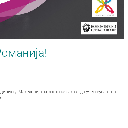
Романија!
одини)
од Македонија, кои што ќе сакаат да учествуваат на
а
.