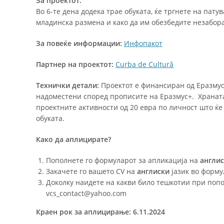
За проектот:
Во 6-те дена додека трае обуката, ќе тргнете на пат
младинска размена и како да им обезбедите незабор
За повеќе информации:
Инфопакот
Партнер на проектот:
Curba de Cultură
Технички детали:
Проектот е финансиран од Еразмус+
надоместени според прописите на Еразмус+. Храната
проектните активности од 20 евра по личност што ќе
обуката.
Како да аплицирате?
Пополнете го формуларот за апликација на
англи
Закачете го вашето CV на
англиски
јазик во форму
Доколку наидете на какви било тешкотии при попо
vcs_contact@yahoo.com
Краен рок за аплицирање: 6.11.2024