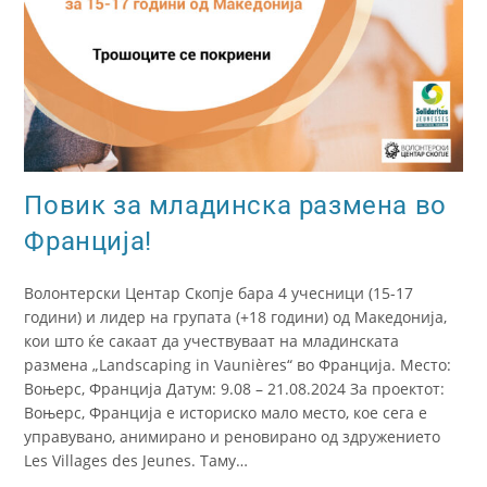
Повик за младинска размена во
Франција!
Волонтерски Центар Скопје бара 4 учесници (15-17
години) и лидер на групата (+18 години) од Македонија,
кои што ќе сакаат да учествуваат на младинската
размена „Landscaping in Vaunières“ во Франција. Место:
Воњерс, Франција Датум: 9.08 – 21.08.2024 За проектот:
Воњерс, Франција е историско мало место, кое сега е
управувано, анимирано и реновирано од здружението
Les Villages des Jeunes. Таму…