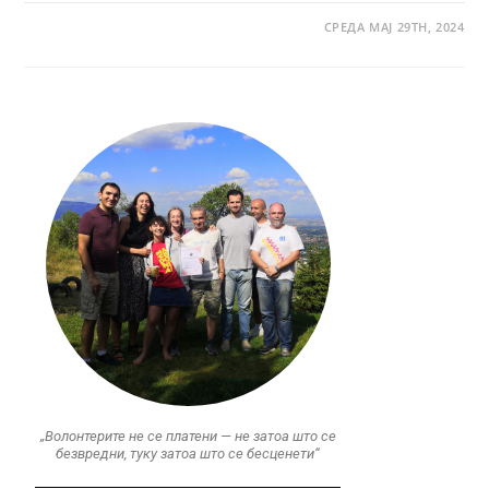
СРЕДА МАЈ 29TH, 2024
„Волонтерите не се платени — не затоа што се
безвредни, туку затоа што се бесценети“