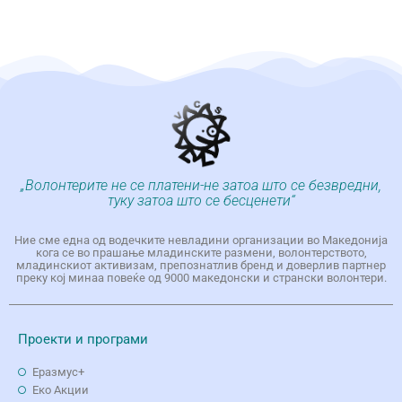
„Волонтерите не се платени-не затоа што се безвредни,
туку затоа што се бесценети“
Ние сме една од водечките невладини организации во Македонија
кога се во прашање младинските размени, волонтерството,
младинскиот активизам, препознатлив бренд и доверлив партнер
преку кој минаа повеќе од 9000 македонски и странски волонтери.
Проекти и програми
Еразмус+
Еко Aкции