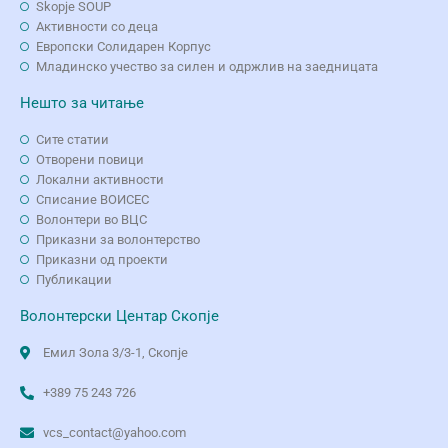
Skopje SOUP
Активности со деца
Европски Солидарен Корпус
Младинско учество за силен и одржлив на заедницата
Нешто за читање
Сите статии
Отворени повици
Локални активности
Списание ВОИСЕС
Волонтери во ВЦС
Приказни за волонтерство
Приказни од проекти
Публикации
Волонтерски Центар Скопје
Емил Зола 3/3-1, Скопје
+389 75 243 726
vcs_contact@yahoo.com