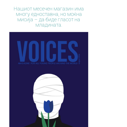
Нашиот месечен магазин има
многу едноставна, но моќна
мисија – да биде гласот на
младината.