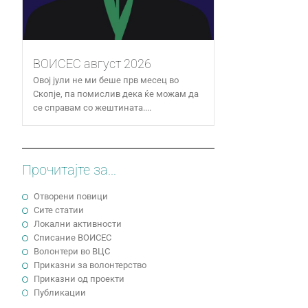
ВОИСЕС август 2026
Овој јули не ми беше прв месец во
Скопје, па помислив дека ќе можам да
се справам со жештината....
Прочитајте за...
Отворени повици
Сите статии
Локални активности
Cписание ВОИСЕС
Волонтери во ВЦС
Приказни за волонтерство
Приказни од проекти
Публикации