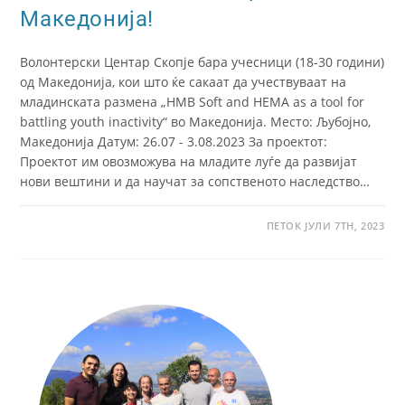
Македонија!
Волонтерски Центар Скопје бара учесници (18-30 години)
од Македонија, кои што ќе сакаат да учествуваат на
младинската размена „HMB Soft and HEMA as a tool for
battling youth inactivity“ во Македонија. Место: Љубојно,
Македонија Датум: 26.07 - 3.08.2023 За проектот:
Проектот им овозможува на младите луѓе да развијат
нови вештини и да научат за сопственото наследство…
ПЕТОК ЈУЛИ 7TH, 2023