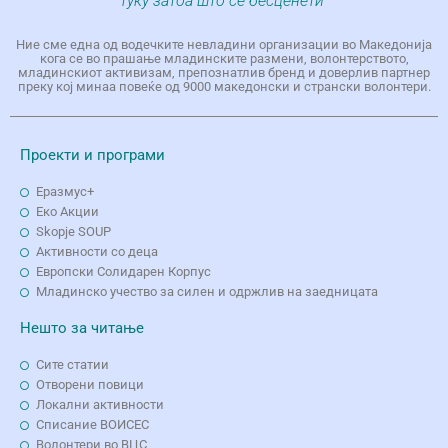
туку затоа што се бесценети“
Ние сме една од водечките невладини организации во Македонија
кога се во прашање младинските размени, волонтерството,
младинскиот активизам, препознатлив бренд и доверлив партнер
преку кој минаа повеќе од 9000 македонски и странски волонтери.
Проекти и програми
Еразмус+
Еко Aкции
Skopje SOUP
Активности со деца
Европски Солидарен Корпус
Младинско учество за силен и одржлив на заедницата
Нешто за читање
Сите статии
Отворени повици
Локални активности
Списание ВОИСЕС
Волонтери во ВЦС