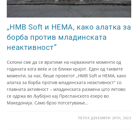
„HMB Soft и HEMA, како алатка за
борба против младинската
неактивност“
Склони сме да се вратиме на најважните моменти од
годината кога веќе и се ближи крајот. Еден од таквите
моменти, за нас, беше проектот „HMB Soft и HEMA, како
алатка за борба против младинската неактивност“ со
главната активност – младинската размена што летово
се одржа во Љубојно кај Преспанското езеро во
Македонија. Само брзо потсетување…
ПЕТОК ДЕКЕМВРИ 29TH, 2023