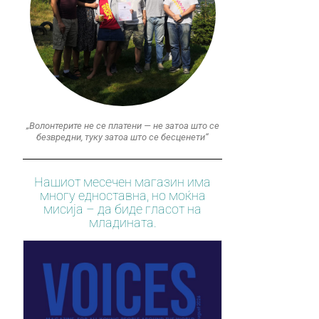
„Волонтерите не се платени — не затоа што се
безвредни, туку затоа што се бесценети“
Нашиот месечен магазин има
многу едноставна, но моќна
мисија – да биде гласот на
младината.