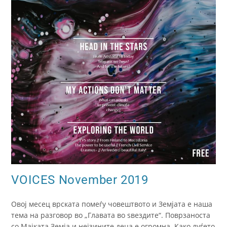
VOICES November 2019
Овој месец врската помеѓу човештвото и Земјата е наша
тема на разговор во „Главата во ѕвездите“. Поврзаноста
со Мајката Земја и нејзините деца е огромна. Како луѓето