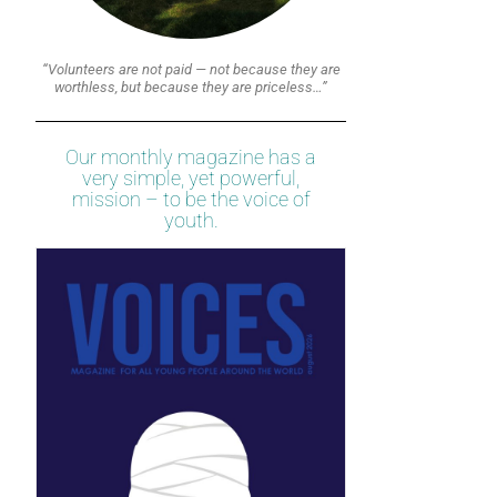
“Volunteers are not paid — not because they are
worthless, but because they are priceless…”
Our monthly magazine has a
very simple, yet powerful,
mission – to be the voice of
youth.