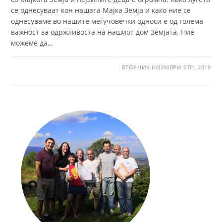
се однесуваат кон нашaта Мајка Земја и како ние се
однесуваме во нашите меѓучовечки односи е од голема
важност за одржливоста на нашиот дом Земјата. Ние
можеме да…
ВТОРНИК НОЕМВРИ 5TH, 2019