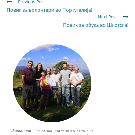
Previous Post
Повик за волонтери во Португалија!
Next Post
Повик за обука во Шкотска!
„Волонтерите не се платени — не затоа што се