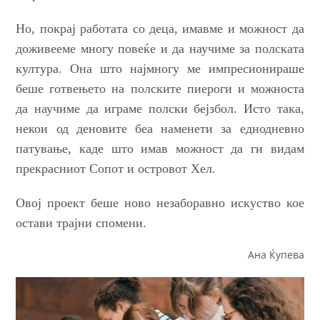
Но, покрај работата со деца, имавме и можност да
доживееме многу повеќе и да научиме за полската
култура. Она што најмногу ме импресионираше
беше
готвењето на полските
пиероги и
можноста
да научиме
да игра
ме
полски бејзбол. Исто така,
некои од деновите беа наменети за еднодневно
патување, каде што имав можност да ги видам
прекрасниот Сопот и островот
Хел
.
Овој проект беше ново
незаборавно искуство кое
остави трајни спомени.
Ана Ќупева