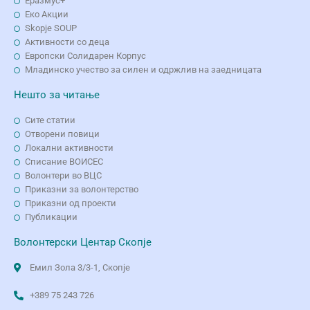
Еразмус+
Еко Aкции
Skopje SOUP
Активности со деца
Европски Солидарен Корпус
Младинско учество за силен и одржлив на заедницата
Нешто за читање
Сите статии
Отворени повици
Локални активности
Списание ВОИСЕС
Волонтери во ВЦС
Приказни за волонтерство
Приказни од проекти
Публикации
Волонтерски Центар Скопје
Емил Зола 3/3-1, Скопје
+389 75 243 726