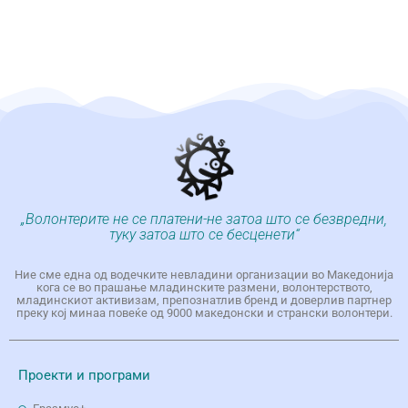
„Волонтерите не се платени-не затоа што се безвредни,
туку затоа што се бесценети“
Ние сме една од водечките невладини организации во Македонија
кога се во прашање младинските размени, волонтерството,
младинскиот активизам, препознатлив бренд и доверлив партнер
преку кој минаа повеќе од 9000 македонски и странски волонтери.
Проекти и програми