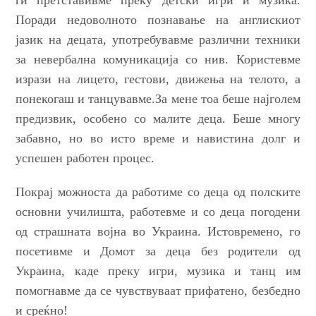
Поради
недоволното
познавање на англискиот
јазик на децата,
употребувавме различни техники
за
невербалн
а комуникација со нив.
Користевме
изрази на лицето, гестови, движења на телото, а
понекогаш и танцувавме.За мене тоа беше
најголем
предизвик
, особено со малите деца. Беше многу
забавно, но во исто време и навистина долг и
успешен работен процес.
Покрај можноста да работиме со деца од полските
основни училишта, работевме и со деца погодени
од страшната војна во Украина. Истовремено, го
посетивме и Домот за деца без родители од
Украина, каде преку игри, музика и танц им
помогнавме да се чувствуваат прифатено, безбедно
и среќно!