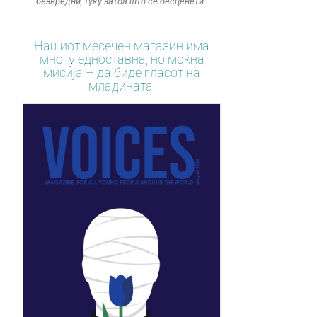
безвредни, туку затоа што се бесценети“
Нашиот месечен магазин има
многу едноставна, но моќна
мисија – да биде гласот на
младината.