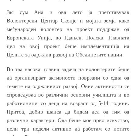
Јас сум Ана и ова лето ја претставував
Волонтерски Центар Скопје и мојата земја како
меѓународен волонтер на проект поддржан од
Европската Унија, во Гдањск, Полска. Главната
цел на овој проект беше имплементација на
Целите за одржлив развој на Обединетите нации.
Во таа насока, главна задача на волонтерите беше
да организираат активности поврзани со една од
темите на одржливиот развој. Овие активности се
спроведуваа во различни основни училишта и во
работилници со деца на возраст од 5-14 години.
Притоа
, добив шанса да бидам
дел од
тим од
различни карактери
.
Ова беше мое прво искуство,
цели три недели активно
да работам со истите