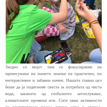
Заедно со мојот
тим се фокусиравме
на
пренесување
на
наше
то
знаење на практичен, но
интерактивен
и забавен начин. Нашата главна
цел
беше да ја подигнеме свеста за потребата од чиста
вода, заканата од глобалното затоплување,
климатските промени итн. Сите овие активности
ги претставивме преку детски игри и музика.