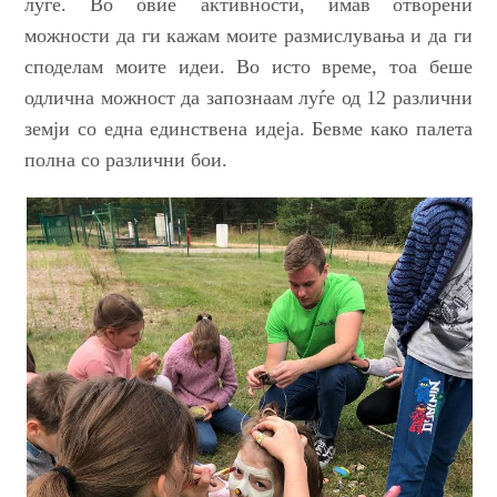
луѓе
. Во овие активности, имав
отворени
можности
да ги кажам моите размислувања и да ги
споделам моите идеи.
Во исто време
, тоа беше
одлична можност да запознаам луѓе од 12 различни
земји
со една единствена идеја
.
Бевме
како палета
полна со различни бои.