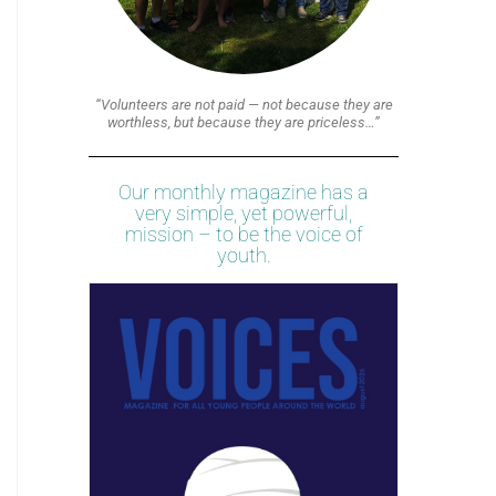
“Volunteers are not paid — not because they are
worthless, but because they are priceless…”
Our monthly magazine has a
very simple, yet powerful,
mission – to be the voice of
youth.