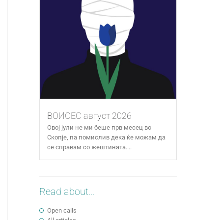
ВОИСЕС август 2026
Овој јули не ми беше прв месец во
Скопје, па помислив дека ќе можам да
се справам со жештината....
Read about...
Open calls