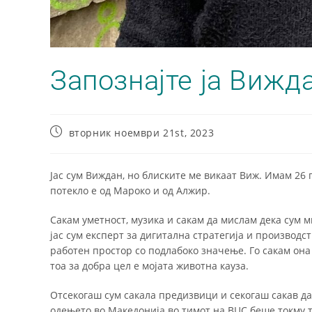
Запознајте ја Вижд
вторник ноември 21st, 2023
Јас сум Виждан, но блиските ме викаат Виж. Имам 26
потекло е од Мароко и од Алжир.
Сакам уметност, музика и сакам да мислам дека сум 
јас сум експерт за дигитална стратегија и производс
работен простор со подлабоко значење. Го сакам она 
тоа за добра цел е мојата животна кауза.
Отсекогаш сум сакала предизвици и секогаш сакав да
одењето во Македонија во тимот на ВЦС беше токму 