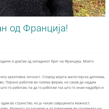
ан од Франција!
 години и доаѓам од западниот брег на Франција. Моето
многу креативна личност. Според мојата магистерска диплома,
тво. Порано работев во голема фирма, но сакав да најдам
што го работам, па да го работам тоа што го знам најдобро и
 одам во странство, но ја чекав совршената можност;
такво. Можност да раснеме и да помогнеме во градењето на