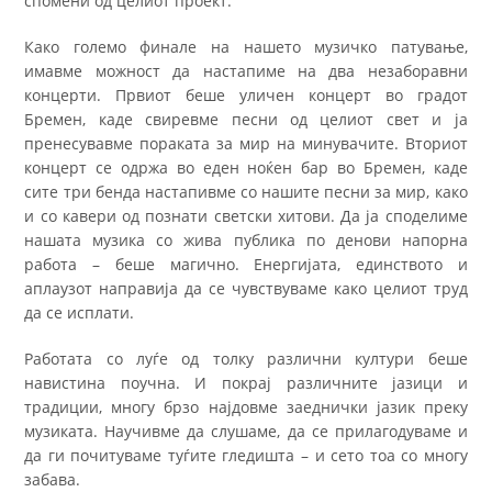
спомени од целиот проект.
Како големо финале на нашето музичко патување,
имавме можност да настапиме на два незаборавни
концерти. Првиот беше уличен концерт во градот
Бремен, каде свиревме песни од целиот свет и ја
пренесувавме пораката за мир на минувачите. Вториот
концерт се одржа во еден ноќен бар во Бремен, каде
сите три бенда настапивме со нашите песни за мир, како
и со кавери од познати светски хитови. Да ја споделиме
нашата музика со жива публика по денови напорна
работа – беше магично. Енергијата, единството и
аплаузот направија да се чувствуваме како целиот труд
да се исплати.
Работата со луѓе од толку различни култури беше
навистина поучна. И покрај различните јазици и
традиции, многу брзо најдовме заеднички јазик преку
музиката. Научивме да слушаме, да се прилагодуваме и
да ги почитуваме туѓите гледишта – и сето тоа со многу
забава.