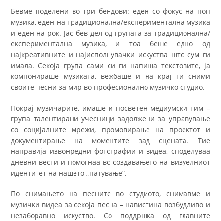
Бевме поделени во три бендови: еден со фокус на поп
музика, еден на традиционална/експериментална музика
и еден на рок. Јас бев дел од групата за традиционална/
експериментална музика, и тоа беше едно од
најкреативните и најисполнувачки искуства што сум ги
имала. Секоја група сами си ги напиша текстовите, ја
компонираше музиката, вежбаше и на крај ги сними
своите песни за мир во професионално музичко студио.
Покрај музичарите, имаше и посветен медиумски тим –
група талентирани учесници задолжени за управување
со социјалните мрежи, промовирање на проектот и
документирање на моментите зад сцената. Тие
направија извонредни фотографии и видеа, споделуваа
дневни вести и помогнаа во создавањето на визуелниот
идентитет на нашето „патување“.
По снимањето на песните во студиото, снимавме и
музички видеа за секоја песна – навистина возбудливо и
незаборавно искуство. Со поддршка од главните