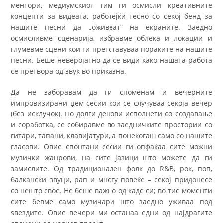
ментори, медиумскиот тим ги осмисли креативните
концепти за видеата, работејќи тесно со секој бенд за
нашите песни да „оживеат“ на екраните. Заедно
осмисливме сценарија, избравме облека и локации и
глумевме сцени кои ги претставуваа пораките на нашите
песни. Беше неверојатно да се види како нашата работа
се претвора од звук во приказна.
Да не заборавам да ги споменам и вечерните
импровизирани џем сесии кои се случуваа секоја вечер
(без исклучок). По долги денови исполнети со создавање
и соработка, се собиравме во заедничките простории со
гитари, тапани, клавијатури, а понекогаш само со нашите
гласови. Овие спонтани сесии ги опфаќаа сите можни
музички жанрови, на сите јазици што можете да ги
замислите. Од традиционален фолк до R&B, рок, поп,
балкански звуци, рап и многу повеќе – секој придонесе
со нешто свое. Не беше важно од каде си; во тие моменти
сите бевме само музичари што заедно уживаа под
ѕвездите. Овие вечери ми останаа едни од најдрагите