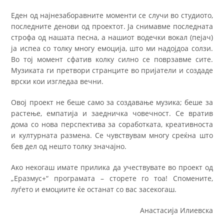
Еден од најнезаборавните моменти се случи во студиото,
последните денови од проектот. Ја снимавме последната
строфа од нашата песна, а нашиот водечки вокал (пејач)
ја испеа со толку многу емоција, што ми надојдоа солзи.
Во тој момент сфатив колку силно се поврзавме сите.
Музиката ги претвори странците во пријатели и создаде
врски кои изгледаа вечни.
Овој проект не беше само за создавање музика; беше за
растење, емпатија и заедничка човечност. Се вратив
дома со нова перспектива за соработката, креативноста
и културната размена. Се чувствувам многу среќна што
бев дел од нешто толку значајно.
Ако некогаш имате прилика да учествувате во проект од
„Еразмус+“ програмата – сторете го тоа! Спомените,
луѓето и емоциите ќе останат со вас засекогаш.
Анастасија Илиевска