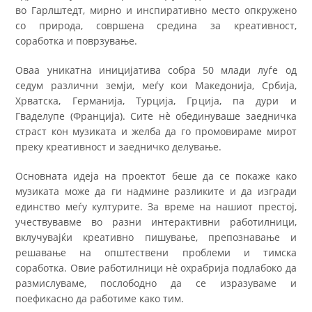
во Гарлштедт, мирно и инспиративно место опкружено
со природа, совршена средина за креативност,
соработка и поврзување.
Оваа уникатна иницијатива собра 50 млади луѓе од
седум различни земји, меѓу кои Македонија, Србија,
Хрватска, Германија, Турција, Грција, па дури и
Гваделупе (Франција). Сите нè обединуваше заедничка
страст кон музиката и желба да го промовираме мирот
преку креативност и заедничко делување.
Основната идеја на проектот беше да се покаже како
музиката може да ги надмине разликите и да изгради
единство меѓу културите. За време на нашиот престој,
учествувавме во разни интерактивни работилници,
вклучувајќи креативно пишување, препознавање и
решавање на општествени проблеми и тимска
соработка. Овие работилници нè охрабрија подлабоко да
размислуваме, послободно да се изразуваме и
поефикасно да работиме како тим.