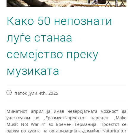
Како 50 непознати
луѓе станаа
семејство преку
музиката
петок јули 4th, 2025
Минатиот април ја имав неверојатната можност да
учествувам во „Еразмус+“-проектот наречен: „Make
Music Not War 4“ во Бремен, Германија. Проектот се
одржа во куќата на организацијата-домаќин NaturKultur