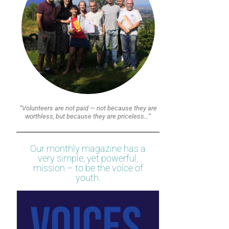
“Volunteers are not paid — not because they are
worthless, but because they are priceless…”
Our monthly magazine has a
very simple, yet powerful,
mission – to be the voice of
youth.