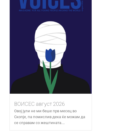
ВОИСЕС август 2026
Овој јули не ми беше прв месец во
Скопје, па помислив дека ќе можам да
се справам со жештината....