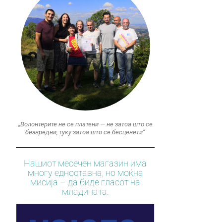
„Волонтерите не се платени — не затоа што се
безвредни, туку затоа што се бесценети“
Нашиот месечен магазин има
многу едноставна, но моќна
мисија – да биде гласот на
младината.