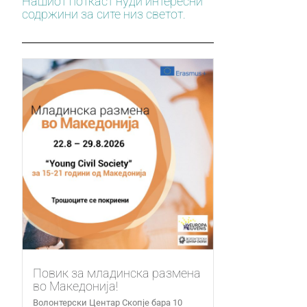
Нашиот поткаст нуди интересни
содржини за сите низ светот.
Повик за младинска размена
во Македонија!
Волонтерски Центар Скопје бара 10