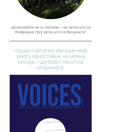
„Волонтерите не се платени — не затоа што се
безвредни, туку затоа што се бесценети“
Нашиот месечен магазин има
многу едноставна, но моќна
мисија – да биде гласот на
младината.