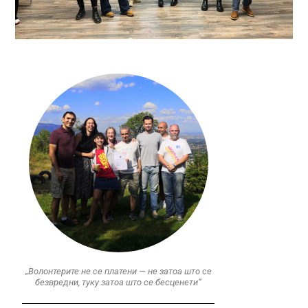
„Волонтерите не се платени — не затоа што се
безвредни, туку затоа што се бесценети“