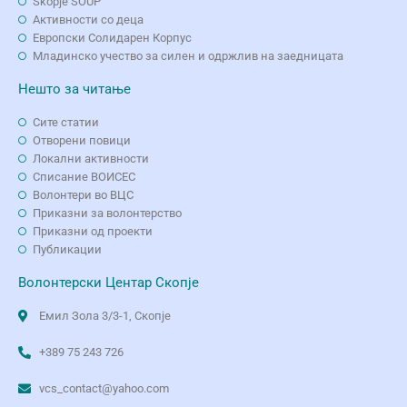
Skopje SOUP
Активности со деца
Европски Солидарен Корпус
Младинско учество за силен и одржлив на заедницата
Нешто за читање
Сите статии
Отворени повици
Локални активности
Списание ВОИСЕС
Волонтери во ВЦС
Приказни за волонтерство
Приказни од проекти
Публикации
Волонтерски Центар Скопје
Емил Зола 3/3-1, Скопје
+389 75 243 726
vcs_contact@yahoo.com