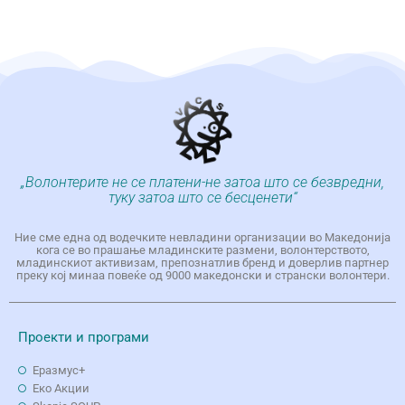
„Волонтерите не се платени-не затоа што се безвредни,
туку затоа што се бесценети“
Ние сме една од водечките невладини организации во Македонија
кога се во прашање младинските размени, волонтерството,
младинскиот активизам, препознатлив бренд и доверлив партнер
преку кој минаа повеќе од 9000 македонски и странски волонтери.
Проекти и програми
Еразмус+
Еко Aкции