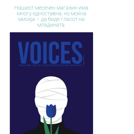
Нашиот месечен магазин има
многу едноставна, но моќна
мисија – да биде гласот на
младината.