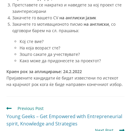
Претставете се накратко и наведете за кој проект сте
заинтересирани
Закачете го вашето CV
на англиски јазик
Закачете го мотивационото писмо
на англиски,
со
одговори барем на сл. прашања:
Кој сте вие?
На која возраст сте?
Зошто сакате да учествувате?
Како може да придонесете за проектот?
Краен рок за аплицирање:
24
.
2
.202
2
Пријавените кандидати ќе бидат известени по истекот
на крајниот рок кога ќе биде направен конечниот избор.
Previous Post
Young Geeks – Get Empowered with Entrepreneurial
spirit, Knowledge and Strategies
Next Post