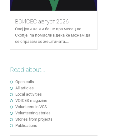
ВОИСЕС август 2026
Овој јули не ми беше прв месец во
Скопје, па помислив дека ќе можам да
се справам со жештината....
Read about...
Open calls
All articles
Local activities
VOICES magazine
Volunteers in VCS
Volunteering stories
Stories from projects
Publications