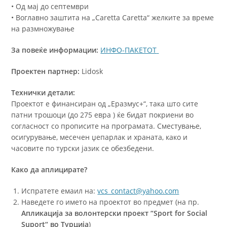
• Од мај до септември
• Воглавно заштита на „Caretta Caretta“ желките за време
на размножување
За повеќе информации:
ИНФО-ПАКЕТОТ
Проектен партнер
:
Lidosk
Технички детали:
Проектот е финансиран од „Еразмус+“, така што сите
патни трошоци (до 275 евра ) ќе бидат покриени во
согласност со прописите на програмата. Сместување,
осигурување, месечен џепарлак и храната, како и
часовите по турски јазик се обезбедени.
Како да аплицирате?
Испратете емаил на:
vcs_contact@yahoo.com
Наведете го името на проектот во предмет (на пр.
Апликација за волонтерски проект “Sport for Social
Suport“ во Турција
)