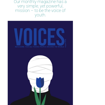
Our monthly magazine has a
very simple, yet powerful,
mission – to be the voice of
youth.