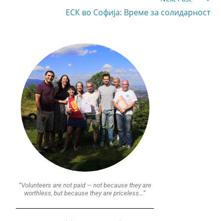
ЕСК во Софија: Време за солидарност
“Volunteers are not paid — not because they are
worthless, but because they are priceless…”