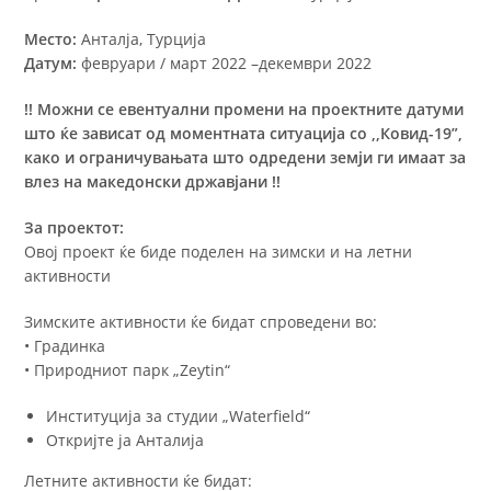
Место:
Анталја, Турција
Датум:
февруари / март 2022 –декември 2022
!! Можни се евентуални промени на проектните датуми
што ќе зависат од моментната ситуација со ,,Ковид-19”,
како и ограничувањата што одредени земји ги имаат за
влез на македонски државјани !!
За проектот:
Овој проект ќе биде поделен на зимски и на летни
активности
Зимските активности ќе бидат спроведени во:
• Градинка
• Природниот парк „Zeytin“
Институција за студии „Waterfield“
Откријте ја Анталија
Летните активности ќе бидат: