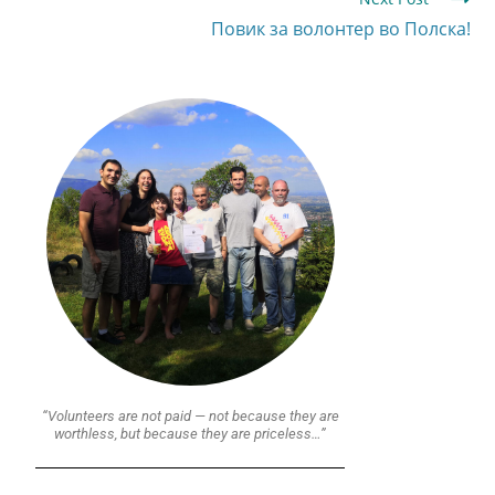
Повик за волонтер во Полска!
“Volunteers are not paid — not because they are
worthless, but because they are priceless…”