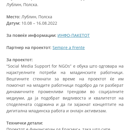
Лублин, Полска.
Место:
Лублин, Полска
Датум:
10.08 – 16.08.2022
За повеќе информации:
ИНФО-ПАКЕТОТ
Партнер на проектот:
Sempre a Frente
За проектот:
“Social Media Support for NGOs” е обука што одговара на
најактуелните потреби на младинските работници.
Вештините стекнати за време на проектот ќе им
помогнат на младите работници подобро да ги разберат
динамичните променливи трендови во социјалните
медиуми, да ја подобрат видливоста и квалитетот на
споделената содржина и да ги зајакнат концептите на
дигитална младинска работа и онлајн активизам.
Технички детали:
Проектот е финансиран од Е
расмус
+, така што сите