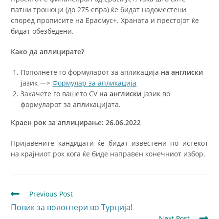
патни трошоци (до 275 евра) ќе бидат надоместени
според прописите на Е
расмус
+. Храната и престојот ќе
бидат обезбедени.
Како да аплицирате?
Пополнете го формуларот за апликација
на англиски
јазик —>
Формулар за апликација
Закачете го вашето CV
на англиски
јазик во
формуларот за апликацијата.
Краен рок за аплицирање:
26.06.2022
Пријавените кандидати ќе бидат известени по истекот
на крајниот рок кога ќе биде направен конечниот избор.
Previous Post
Повик за волонтери во Турција!
Next Post