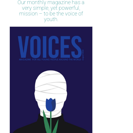
Our monthly magazine has a
very simple, yet powerful,
mission – to be the voice of
youth.