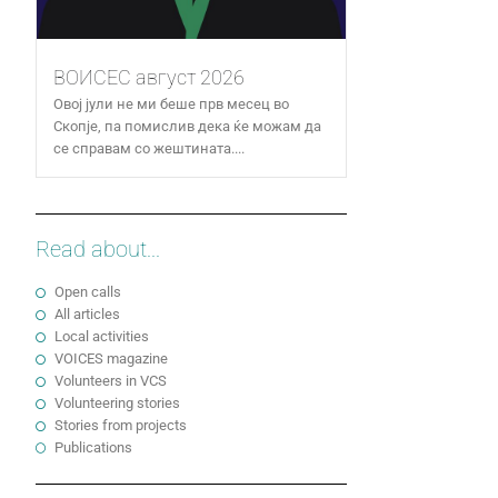
ВОИСЕС август 2026
Овој јули не ми беше прв месец во
Скопје, па помислив дека ќе можам да
се справам со жештината....
Read about...
Open calls
All articles
Local activities
VOICES magazine
Volunteers in VCS
Volunteering stories
Stories from projects
Publications