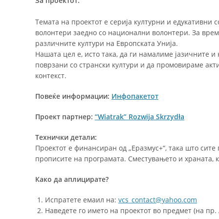
За проектот:
Темата на проектот е серија културни и едукативни 
волонтери заедно со национални волонтери. За врем
различните култури на Европската Унија.
Нашата цел е, исто така, да ги намалиме јазичните 
поврзани со странски култури и да промовираме акт
контекст.
Повеќе информации:
Инфопакетот
Проект партнер:
“Wiatrak” Rozwija Skrzydła
Технички детали:
Проектот е финансиран од „Еразмус+“, така што сите 
прописите на програмата. Сместувањето и храната, ка
Како да аплицирате?
Испратете емаил на:
vcs_contact@yahoo.com
Наведете го името на проектот во предмет (на пр.