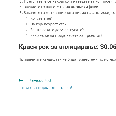
Претставете се накратко и наведете за кој проект
Закачете го вашето CV
на англиски јазик
Закачете го мотивационото писмо
на англиски,
со
Кој сте вие?
На која возраст сте?
Зошто сакате да учествувате?
Како може да придонесете за проектот?
Краен рок за аплицирање: 30.0
Пријавените кандидати ќе бидат известени по истеко
Previous Post
Повик за обука во Полска!