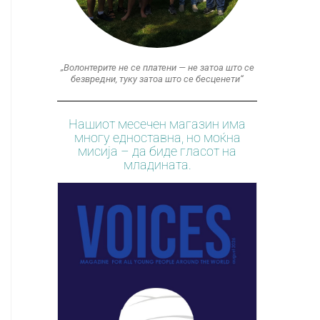
„Волонтерите не се платени — не затоа што се
безвредни, туку затоа што се бесценети“
Нашиот месечен магазин има
многу едноставна, но моќна
мисија – да биде гласот на
младината.