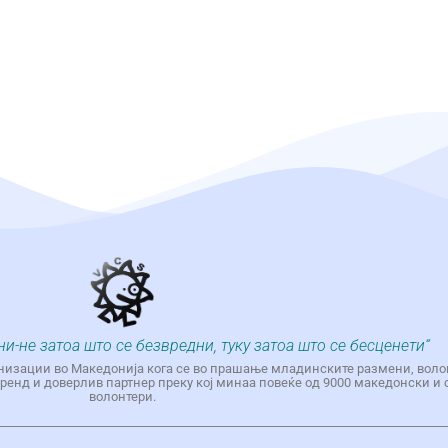
ни-не затоа што се безвредни, туку затоа што се бесценети“
низации во Македонија кога се во прашање младинските размени, воло
енд и доверлив партнер преку кој минаа повеќе од 9000 македонски и 
волонтери.