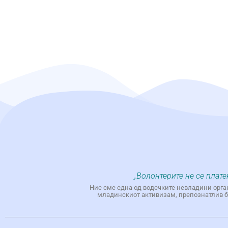
„Волонтерите не се плате
Ние сме една од водечките невладини орга
младинскиот активизам, препознатлив бр