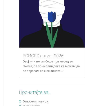
ВОИСЕС август 2026
Овој јули не ми беше прв месец во
Скопје, па помислив дека ќе можам да
се справам со жештината....
Прочитајте за...
Отворени повици