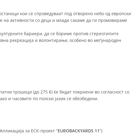
состаноци кои се спроведуваат под отворено небо од европски
е на активности со деца и млади сакаме да ги промовираме
и културните бариери, да се бориме против стереотипите
ивна рекреација и волонтирање, особено во меѓународен
патни трошоци (до 275 €) ќе бидат покриени во согласност со
ко и часовите по полски јазик се обезбедени.
 Апликација за ЕСК-проект “
EUROBACKYARDS 11
”)