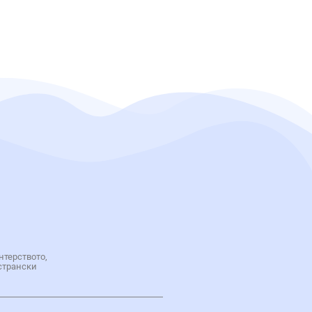
нтерството,
странски