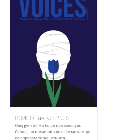
ВОИСЕС август 2026
Овој јули не ми беше прв месец во
Скопје, па помислив дека ќе можам да
се справам со жештината....