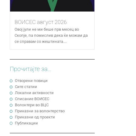
ВОИСЕС август 2026
Овој јули не ми беше прв месец во
Скопје, па помислив дека ќе можам да
се справам со жештината....
Прочитајте за...
Отворени повици
Сите статии
Локални активности
Cписание ВОИСЕС
Волонтери во ВЦС
Приказни за волонтерство
Приказни од проекти
Публикации