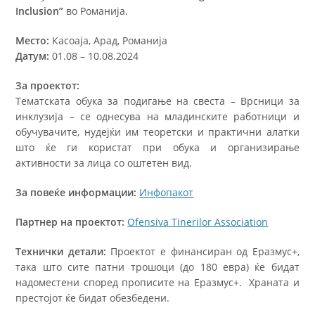
Inclusion”
во Романија.
Место:
Касоаја, Арад, Романија
Датум:
01.08 – 10.08.2024
За проектот:
Тематската обука за подигање на свеста – Врсници за
инклузија – се однесува на младинските работници и
обучувачите, нудејќи им теоретски и практични алатки
што ќе ги користат при обука и организирање
активности за лица со оштетен вид.
За повеќе информации:
Инфопакот
Партнер на проектот:
Ofensiva Tinerilor Association
Технички детали:
Проектот е финансиран од Еразмус+,
така што сите патни трошоци (до 180 евра) ќе бидат
надоместени според прописите на Еразмус+. Храната и
престојот ќе бидат обезбедени.