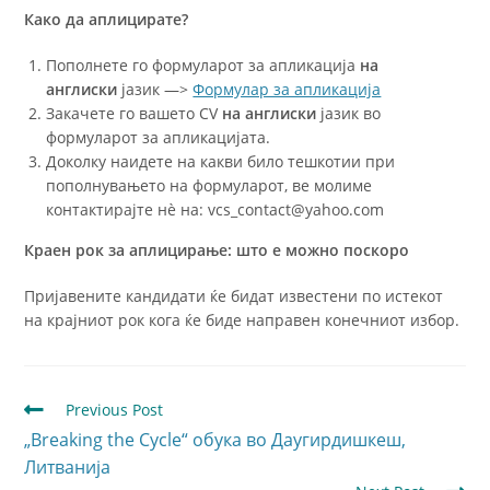
Како да аплицирате?
Пополнете го формуларот за апликација
на
англиски
јазик —>
Формулар за апликација
Закачете го вашето CV
на англиски
јазик во
формуларот за апликацијата.
Доколку наидете на какви било тешкотии при
пополнувањето на формуларот, ве молиме
контактирајте нè на: vcs_contact@yahoo.com
Краен рок за аплицирање: што е можно поскоро
Пријавените кандидати ќе бидат известени по истекот
на крајниот рок кога ќе биде направен конечниот избор.
Previous Post
„Breaking the Cycle“ обука во Даугирдишкеш,
Литванија