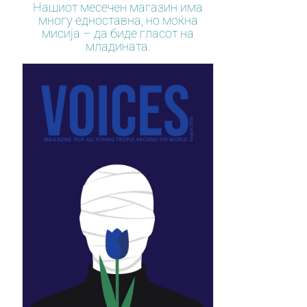
Нашиот месечен магазин има
многу едноставна, но моќна
мисија – да биде гласот на
младината.