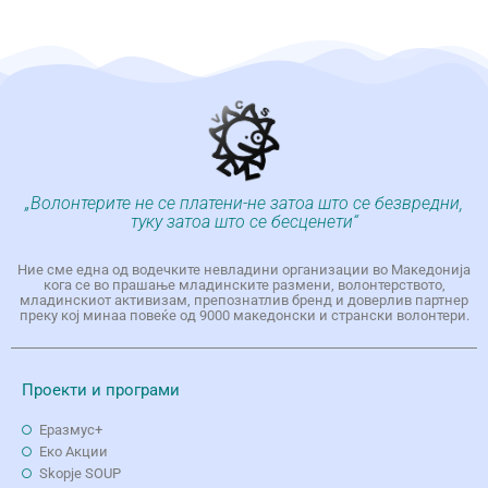
„Волонтерите не се платени-не затоа што се безвредни,
туку затоа што се бесценети“
Ние сме една од водечките невладини организации во Македонија
кога се во прашање младинските размени, волонтерството,
младинскиот активизам, препознатлив бренд и доверлив партнер
преку кој минаа повеќе од 9000 македонски и странски волонтери.
Проекти и програми
Еразмус+
Еко Aкции
Skopje SOUP