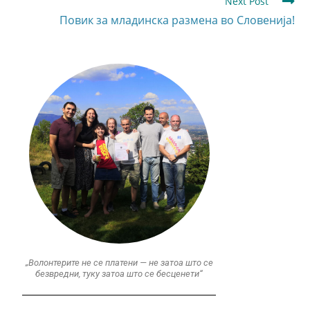
Next Post
Повик за младинска размена во Словенија!
„Волонтерите не се платени — не затоа што се
безвредни, туку затоа што се бесценети“