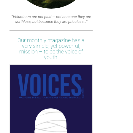
“Volunteers are not paid — not because they are
worthless, but because they are priceless…”
Our monthly magazine has a
very simple, yet powerful,
mission – to be the voice of
youth.