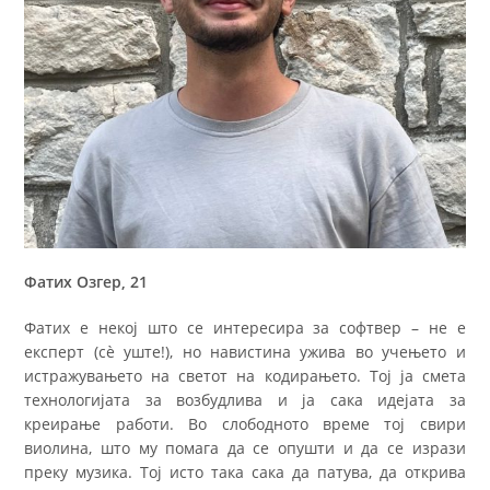
Фатих Озгер, 21
Фатих е некој што се интересира за софтвер – не е
експерт (сè уште!), но навистина ужива во учењето и
истражувањето на светот на кодирањето. Тој ја смета
технологијата за возбудлива и ја сака идејата за
креирање работи. Во слободното време тој свири
виолина, што му помага да се опушти и да се изрази
преку музика. Тој исто така сака да патува, да открива