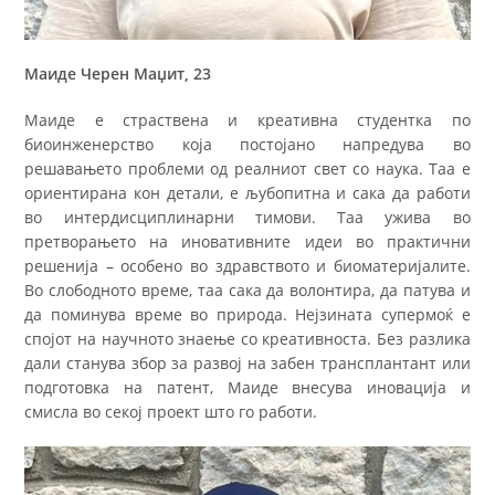
Маиде Черен Маџит, 23
Маиде е страствена и креативна студентка по
биоинженерство која постојано напредува во
решавањето проблеми од реалниот свет со наука. Таа е
ориентирана кон детали, е љубопитна и сака да работи
во интердисциплинарни тимови. Таа ужива во
претворањето на иновативните идеи во практични
решенија – особено во здравството и биоматеријалите.
Во слободното време, таа сака да волонтира, да патува и
да поминува време во природа. Нејзината супермоќ е
спојот на научното знаење со креативноста. Без разлика
дали станува збор за развој на забен трансплантант или
подготовка на патент, Маиде внесува иновација и
смисла во секој проект што го работи.