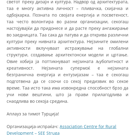
светот преку дизајн и култура. Надвор од архитектурата,
таа е многу активна личност – пливачка, скијачка и
одбојкарка. Позната по својата енергија и посветеност,
таа често волонтира во разни организации, секогаш
настојувајќи да придонесе и да расте преку ангажирање
во заедницата. Таа сака да патува и да открива различни
култури преку нивната архитектура. Нејзините омилени
активности вклучуваат истражување на глобални
структури, создавање архитектонски модели и цртање.
Овие хобија ја поттикнуваат нејзината љубопитност и
креативност. Нејзината супермоќ е нејзината
безгранична енергија и ентузијазам – таа е секогаш
подготвена да се соочи со секој предизвик во секое
време. Таа исто така има извонредна способност брзо да
учи нови вештини, што ја прави прилагодлива и
снаодлива во секоја средина.
Аплауз за тимот Турција!
Организација-испраќач:
Association Centre for Rural
Development – SEE Struga