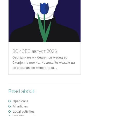
ВОИСЕС август 2026
Овој јули не ми беше прв месец во
Скопје, па помислив дека ќе можам да
се справам со жештината....
Read about...
Open calls
All articles
Local activities