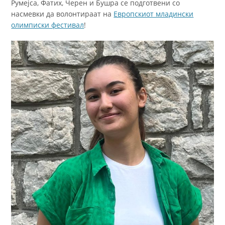
Румеjса, Фатих, Черен и Бушра се подготвени со
насмевки да волонтираат на
Европскиот младински
олимписки фестивал
!