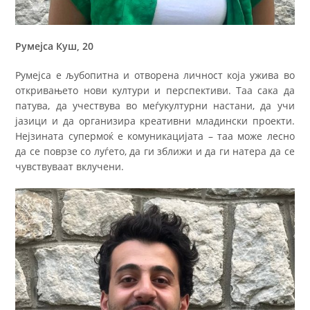
Румејса Куш, 20
Румејса е љубопитна и отворена личност која ужива во
откривањето нови култури и перспективи. Таа сака да
патува, да учествува во меѓукултурни настани, да учи
јазици и да организира креативни младински проекти.
Нејзината супермоќ е комуникацијата – таа може лесно
да се поврзе со луѓето, да ги зближи и да ги натера да се
чувствуваат вклучени.