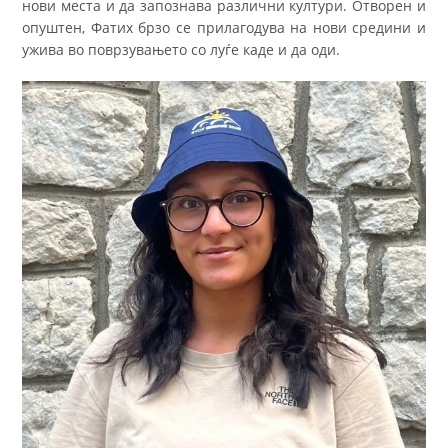
нови места и да запознава различни култури. Отворен и
опуштен, Фатих брзо се прилагодува на нови средини и
ужива во поврзувањето со луѓе каде и да оди.